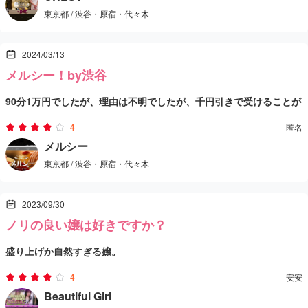
東京都 / 渋谷・原宿・代々木
2024/03/13
メルシー！by渋谷
90分1万円でしたが、理由は不明でしたが、千円引きで受けることが
できました。とてもコスパの良い印象でした。
4
匿名
セラピストは、ホームページに記載の方はいなく、40代後半のママ
メルシー
東京都 / 渋谷・原宿・代々木
さんのみでした。以前の口コミ通り、話し上手な方で、巨乳で肌の
状態も良かったです。
施術内容は、洗体、マッサージ、オイルという流れで、非常に寛容
2023/09/30
な雰囲気でした。受付対応は普通でしたが、店内の施設は部屋が狭
ノリの良い嬢は好きですか？
く、荷物を置く場所がない点が不便でした。天井が開放的でカーテ
総じて、ホームページに掲載されていたセラピストを期待しなけれ
盛り上げか自然すぎる嬢。
ンだけの空間ですが、ママさん1人だったので、気兼ねなく過ごせま
ば、コスパが良く、良い体験だと思います。自分も再訪したいと考
口下手な自分でもずっと喋れました。
した。
えています。
4
安安
グイグイくる系のマッサージが好きな人はいいかも。
Beautiful Girl