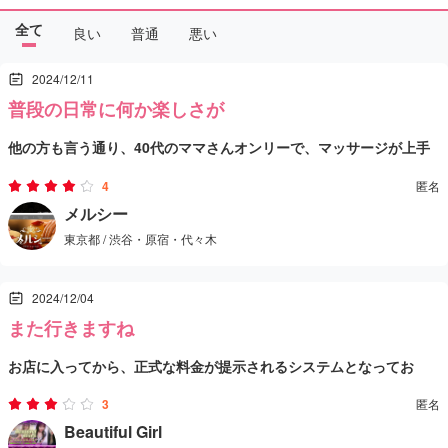
全て
良い
普通
悪い
2024/12/11
普段の日常に何か楽しさが
他の方も言う通り、40代のママさんオンリーで、マッサージが上手
くしかも寛容。
4
匿名
比較的安いので、熟女好みにはオススメできる。
メルシー
東京都 / 渋谷・原宿・代々木
2024/12/04
また行きますね
お店に入ってから、正式な料金が提示されるシステムとなってお
り、事前に具体的な金額がわからない点が少し不透明に感じられま
3
匿名
した。
Beautiful Girl