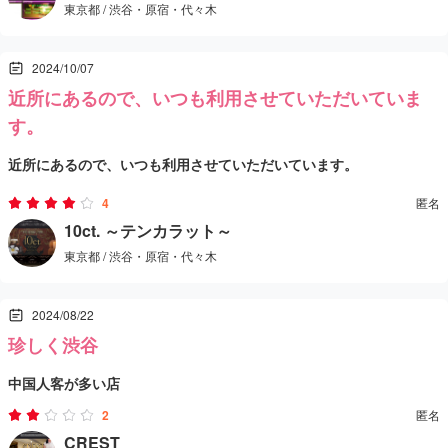
東京都 / 渋谷・原宿・代々木
担当してくれたのは、ぽっちゃり体型の熟女の方でした。年齢を重
2024/10/07
ねた方の落ち着きがある反面、特別な魅力を感じる部分はありませ
近所にあるので、いつも利用させていただいていま
んでした。
す。
近所にあるので、いつも利用させていただいています。
施術の内容は全体的に見て普通以下といった印象で、特別に印象に
家から近い場所って、本当に便利で助かりますよね。
4
匿名
残るものはありませんでした。リラクゼーションを期待して訪れる
それに、お金がないときにしつこく値切ると、ちょっと安くしても
10ct. ～テンカラット～
と、やや物足りなさを感じるかもしれません。
東京都 / 渋谷・原宿・代々木
らえることもあるんです。
こちらのお店は中国人のお客様が多く利用しているようです。その
暇な時間ができると、つい渋谷のお店をぶらぶら見て回ってしまい
ため、日本人向けの細やかなサービスや配慮を求める方には少し合
2024/08/22
ます。
わないかもしれません。施術内容や施設の清潔感など、改善が求め
珍しく渋谷
特に、渋谷の宮益坂口近辺にあるアジアンエステの中では、ここが
られる部分が多く、再訪を考える際には慎重になりそうです。
中国人客が多い店
とてもおすすめですよ。
2
匿名
ぜひ、一度訪れてみてくださいね！
CREST