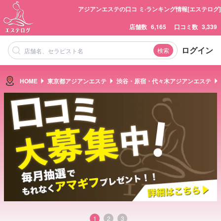
アジアンエステの口コ ミ·ランキング情報[エステログ]
店舗数
6,165
口コミ数
3,339
ログイン
検索
HOME
東京都アジアンエステ
渋谷・原宿・代々木アジアンエステ
1
2
3