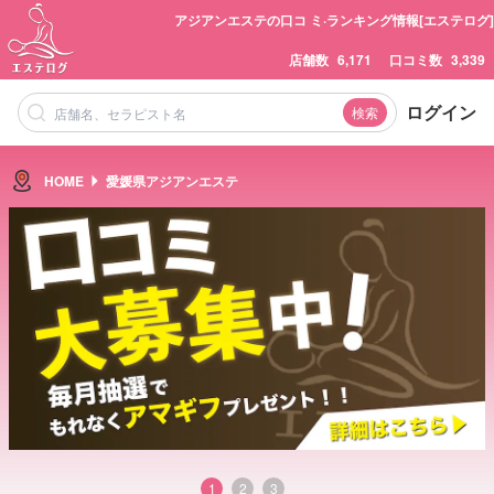
アジアンエステの口コ ミ·ランキング情報[エステログ]
店舗数
6,171
口コミ数
3,339
ログイン
検索
HOME
愛媛県アジアンエステ
1
2
3