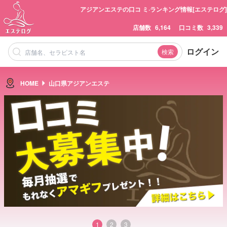
アジアンエステの口コ ミ·ランキング情報[エステログ]
店舗数
6,164
口コミ数
3,339
ログイン
検索
HOME
山口県アジアンエステ
1
2
3