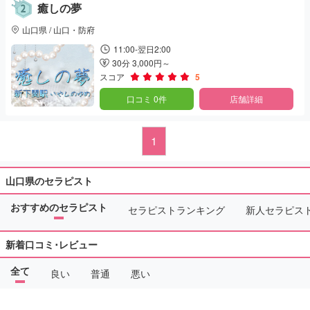
癒しの夢
山口県 / 山口・防府
11:00-翌日2:00
30分 3,000円～
スコア
5
口コミ 0件
店舗詳細
1
山口県のセラピスト
おすすめのセラピスト
セラピストランキング
新人セラピス
新着口コミ･レビュー
全て
良い
普通
悪い