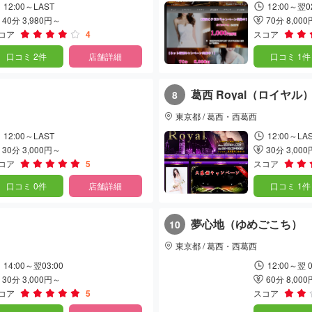
12:00～LAST
12:00～翌0
40分 3,980円～
70分 8,00
コア
4
スコア
口コミ 2件
店舗詳細
口コミ 1件
葛西 Royal（ロイヤル
8
東京都 / 葛西・西葛西
12:00～LAST
12:00～LA
30分 3,000円～
30分 3,00
コア
5
スコア
口コミ 0件
店舗詳細
口コミ 1件
夢心地（ゆめごこち）
10
東京都 / 葛西・西葛西
14:00～翌03:00
12:00～翌 0
30分 3,000円～
60分 8,00
コア
5
スコア