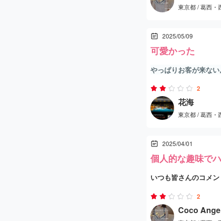
東京都 / 葛西
来たばっかりって言っ
2025/05/09
明
可愛かった
ぽっちゃり好きにはた
やっぱりお客が来ない
業。
2
花海
東京都 / 葛西
「お兄ちゃん」の声も
2025/04/01
個人的な趣味で
いつも皆さんのコメン
年寄向け（私を含む）
いところに行ってみま
2
んが対応。
道を聞いたら、川沿い
Coco Ange