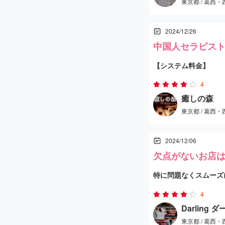
東京都 / 葛西
るぞ、と思いました。
2024/12/26
まぁ30代のぽっちゃ
中国人セラピス
し出す姐さんでした。
【システム料金】
ワされてたら耳元で囁
70分 12,000円で
かな。
なかなかの気持ち良さ
4
して特に高くも安くも
癒しの森
めてくれてたので気分
東京都 / 葛西
笑 ホムペと店内の感
【セラピスト】
2024/12/06
担当してくれたのは2
欠点がないお店
でした。明るく親しみ
特に問題なくスムーズ
応をしてくれました。
いっても、小遣い制の
【施術内容】
4
Darling 
施術の流れは、泡洗体
東京都 / 葛西
到着すると、担当して