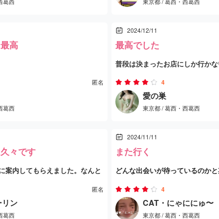
・西葛西
東京都 / 葛西・西葛西
ービス、シャワーも丁寧で、気持
そしてマッサージもソコソコにプ
しまいました。今度、また行きた
2024/12/11
り系でしたが、悪くない雰囲気を醸
お店でした！
終了後は再度マッサージ。手抜き
ト最高
最高でした
泡から始まって、モミモミサワサ
くれた
普段は決まったお店にしか行かな
かれました笑 相性が良かったの
の利用でした。価格設定は相場と比較
「とにかくマッサージを受けられ
でした笑笑 とりあえずずっと褒
匿名
4
ない印象です。
だったため、少し冒険して初めて
愛の巣
が良く気持ち良くなったのかな
・西葛西
東京都 / 葛西・西葛西
しました。電話での対応はやや頼
セラピストは整体師のような制服
じもお嬢の感じも全然違った。
りましたが、実際に対面してみる
く装着していました。そのため、
2024/11/11
0代後半くらいの中国人セラピスト
中華系の女性が対応してくれまし
ることはせず、「今日はただマッ
は久々です
また行く
やすい雰囲気で、全体的に良い対
いい」と心を決めて施術に臨みま
肝心のマッサージは、非常に丁寧
に案内してもらえました。なんと
どんな出会いが待っているのかと
させるしっかりとしたものでした
身としてはお得感が大事です！
ると、背が低く、タイの方にして
リを的確にほぐしてくれる技術に
匿名
4
くれました。彼女はDカップくら
ダーリン
CAT・にゃににゅ〜
から始まり、その後マッサージ、
セラピストとの会話の量も程よく
初めてのお店では過剰な期待を抱
・西葛西
東京都 / 葛西・西葛西
くれたセラピストは笑顔で迎えて
マッサージは普通でしたが、その