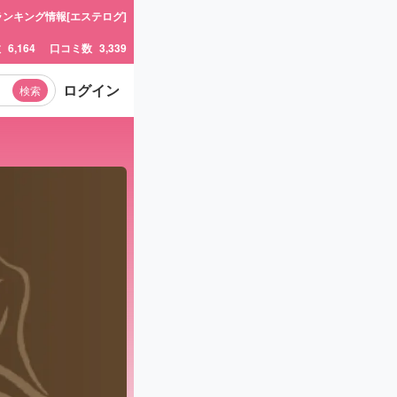
ランキング情報[エステログ]
数
6,164
口コミ数
3,339
ログイン
検索