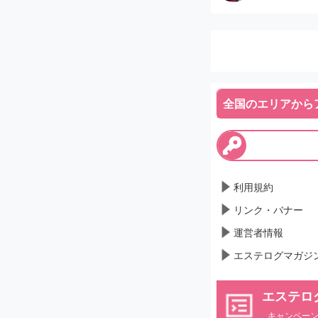
HJ（ハンドジョブ）
くれました。30代中
ジという内容でした。
で、接客態度も良く、
ありませんが、全体的
【受付対応】
きました。この料金で
部屋やお風呂も清潔感
した。
受付対応は特に問題な
感じました。
た。完全個室でプライ
した。ただし、少し口
全国のエリアから
落ち着いて過ごすこと
う少し柔らかい対応だ
す。
次回は小遣いを少し節
れません。
【店内施設】
たいと思っています。
店内は清潔感があり、
いと思えるお店でした
お店が開業して間もな
利用規約
ありました。施術を受
リンク・バナー
【総評】
運営者情報
全体的に特別な点もな
エステログマガジ
足感のある体験でした
エステロ
お店の方がサービスの
キャンペー