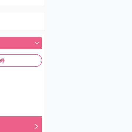
に、タオルや枕から漂
。歯医者や床屋にいる
かったです。とても満
んの家を思い出させて
受けることを心がける
たいと思います
りました。
しい期待を抱いて裏切
なった際、ふと視界に
うから、最初から期待
されたピンク色のLED
そのムードに脳内が切
てしまいました。そし
内全体はリフォーム済
「サービスしたげる」
した。環境としては申
録
施術を変え、その結
明るい玄関でセラピス
しまいました。
とが、やや現実に引き
トするかどうか悩まし
ければ、もう一度行っ
。