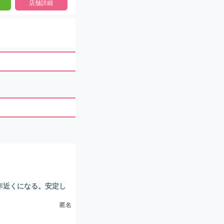
店舗詳細
年近くになる。安定し
だめだし可愛くない。
匿名
のだ。