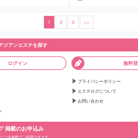
、そして残りの時間で再びマッサー
を受けることができました。さら
持ちでいるのが大切だと思います
頃の色っぽい雰囲気を持った女性
みにぴったりで、技術も素晴らし
特に目立った特徴があるわけでは
う香りが、どこか田舎のばあちゃ
時と同じ心構えで、静かに施術を
気持ちよく施術を受けることがで
足できたので、次回もぜひ指名し
に丁寧でリラックスできる施術で
くれ、とても落ち着いた気分にな
のがポイントです。過去にいやら
しかしながら、施術中に仰向けに
1
2
3
>>
この内容なら、十分満足できると
があり、全体的に綺麗で快適でし
く、スムーズに案内してもらえま
られた経験がある方も多いでしょ
入ったのが天井の周囲に張り巡ら
ベート空間が守られているため、
調がきつく感じる場面もあり、も
しすぎないのが賢明です。
ライト。少しダサく感じつつも、
アジアンエステを探す
ができたのも大きなポイントで
とさらに良い印象を持てたかもし
り替わり、「もしかして」と思っ
施術後に利用したシャワー室や店
約して、長めのコースを試してみ
て、まさかの展開。セラピストが
みで、清潔感があり非常に綺麗で
ログイン
無料登
今回の体験を通して、また行きた
綺麗に整えられていました。まだ
と絶妙な日本語でささやきながら
し分ありません。ただ、帰り際に
。
いようで、新しい設備の雰囲気が
果、思わず早々にゴールを迎えて
トの顔をしっかり見てしまったこ
プライバシーポリシー
ける環境としては快適です。
戻されるきっかけとなり、リピー
エステログについて
い気持ちになりました。顔を見な
お問い合わせ
く、悪い点も少ない、平均的な満
てみても良かったかもしれません
ン
。ただ、この内容であれば、他の
グ 掲載のお申込み
質が良いと感じることもあるかも
ンにつき無料でご利用できます。