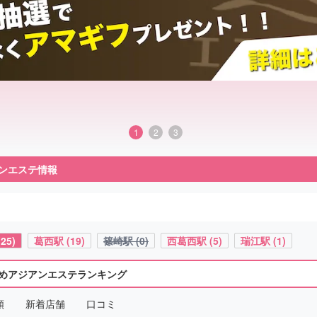
1
2
3
ンエステ情報
5)
葛西駅 (19)
篠崎駅 (0)
西葛西駅 (5)
瑞江駅 (1)
めアジアンエステランキング
順
新着店舗
口コミ