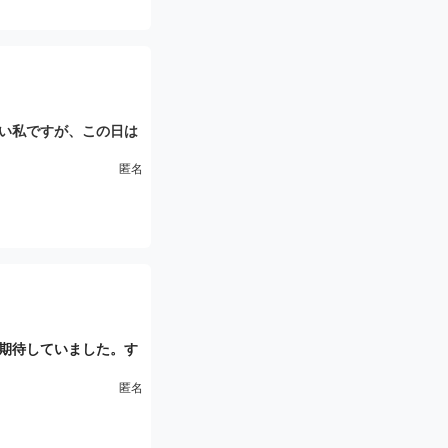
ち良すぎてすぐに出て
レイ開始。
い、とても癒やされる
なく最後まで尽くして
い私ですが、この日は
ればいい」という気分
匿名
のお店を訪れることに
りない印象で不安もあ
を着用し、マスクを深
と、とても感じの良い
こちらも敢えて顔を見
た。
サージを受けるだけで
した。
で、熟練の技術を感じ
期待していました。す
。力加減も絶妙で、コ
は色白の女性が迎えて
感心しました。また、
匿名
いの胸を持っていて、
、リラックスして施術
かず、賢者のような心
後のサービスが私の好