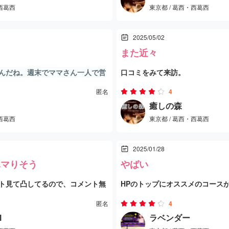
・西葛西
東京都 / 葛西・西葛西
てたけど、どれくらい居るかは不
2025/05/02
また近々
まらないお姉さんでした
んだね。週末でママさん一人で営
口コミをみて来訪。
セラピストは巨乳で身長低め、お
匿名
4
癒しの森
・西葛西
東京都 / 葛西・西葛西
腹が出てるようには見えなかった
空しい。
ー系だと思う。
2025/01/28
ハマりそう
やばい
マッサージはそこそに力強くて普
ト見て凸してるので、コメント無
HPのトップにオススメのコースがあ
だけど、階段がきついのよ。
した。電話すると声の綺麗な姐さ
頼みました。コスパは良くて、受
途中、随所でムスコに話し掛けて
匿名
4
のマンション1階。なんか知って
親切でした。
スタッフさんは小柄でスタイル抜
l
ラベンダー