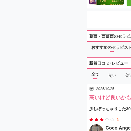
葛西・西葛西のセラピ
おすすめのセラピス
新着口コミ･レビュー
全て
良い
普
2025/10/25
高いけど良いか
少しぽっちゃりした3
日本語めっちゃ上手な
3
Fカップのお胸は柔ら
Coco Ange