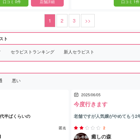
口コミ 0件
店舗詳細
口コミ 1件
1
2
3
>>
スト
ト
セラピストランキング
新人セラピスト
通
悪い
2025/06/05
も
今度行きます
0代半ばくらいの
老舗ですが人気嬢がやめてもう2
韓国のお姉さん スト値200だな
た年増な嬢はいるが、新人はだめ
匿名
2
かくて
またアナルに指を入れられたいも
l
癒しの森