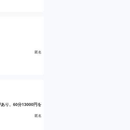
絵描き多数。
匿名
ので個人的にはグラマ
通に良き。
り、60分13000円を
付のママさんの対応も
くる。
匿名
群♥、マッサージ、サ