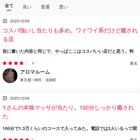
全て
良い
普通
悪い
2025/12/09
コスパ強いし当たりも多め。ワイワイ系だけど癒され
る店
前に書いた内容と同じで、やっぱここはコスパいい店だと思う。料
金に対してやってくれる内容がちゃんとしてるし、トータルの満足
4
匿名
感が高い。スタッフさんも何人かいて、タイプがバラけてるのがこ
施術の流れは、泡洗い→シャワー→マッサージっていう王道コー
アロマルーム
東京都 / 神田・淡路町
の店の面白さでもあるね。素朴で感じのいい20代の子、落ち着いた
ス。泡の段階から丁寧で、しっかり身体を温めながらほぐしてくれ
綺麗なお姉さん系の子、ちょい個性強めのベテランっぽい子…って
る感じが良かった。マッサージも手抜き感がなく、肩・背中・脚あ
店の雰囲気は、狭めの空間にスタッフさんが忙しく動いてる“ワイワ
2025/12/09
感じで、好みは分かれるかもだけど“当たりに当たる確率”は普通に
たりをちゃんと押さえてくれて、終わったあと全身が軽くなる感覚
イした現場感”があるタイプ。そこが活気あって好きな人もいると思
Yさんの本格マッサが当たり。100分しっかり癒され
高い印象。
があった。リズムも安定してるし、強弱のつけ方も上手いから、気
うけど、静けさ重視の人はちょっと気になるかも。あと、仕切りが
総合すると、サービスも施術もちゃんとしてて、値段以上に満足で
た
づいたらかなりリラックスしてた。
カーテン中心だから完全プライベート感を求める人には向かない可
きる店。自分は普通に再訪ありだし、あの綺麗なお姉さんにまた当
100分で1.3万くらいのコースで入ってみた。電話では3人いるって聞
能性はある。でも自分はそこまで気にならなかったし、むしろ気軽
たるまでちょいちょい通ってみようかなって思ってる。コスパ重視
いてたけど、実際は受付の人ともう1人って感じで、ちょい拍子抜け
匿名