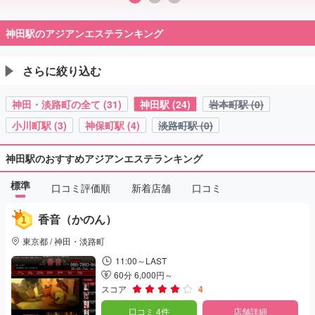
神田駅のアジアンエステランキング
さらに絞り込む
神田・淡路町の全て (31)
神田駅 (24)
岩本町駅 (0)
小川町駅 (3)
神保町駅 (4)
淡路町駅 (0)
神田駅のおすすめアジアンエステランキング
標準
口コミ評価順
新着店舗
口コミ
香音（かのん）
東京都 / 神田・淡路町
11:00～LAST
60分 6,000円～
スコア
4
口コミ 4件
店舗詳細