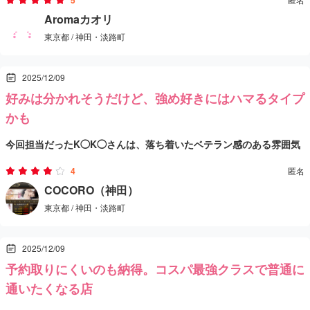
5
に行ける感じで良かった。
でしっかり癒されたい人には、かなりアリな店だよ。
はしたけど、結果オーライだったと思う。案内されたのは長身でス
マッサージが予想以上に本格派で、肩とか背中のコリにちゃんと効
Aromaカオリ
東京都 / 神田・淡路町
タイル良いYさんで、第一印象から落ち着いた雰囲気。変にギラつい
かせてくれるタイプ。圧の入れ方が上手いし、流れにもムダがなく
た感じがなくて、こっちも自然に力抜けたのが良かった。
て「ちゃんと体を整えに来た」って満足感があった。リズムも安定
全体の雰囲気も穏やかで、通えばもっと自分に合った感じで受けら
2025/12/09
してて、途中からウトウトしかけるくらいリラックスできたのもポ
れそうな空気がある店だと思う。派手さはないけど、丁寧さと施術
好みは分かれそうだけど、強め好きにはハマるタイプ
イント高い。
の確かさでしっかり満足させてくれるタイプ。総合的に“どれもまず
かも
まず”っていうより、普通に当たり寄りで、またタイミング合えば行
今回担当だったK◯K◯さんは、落ち着いたベテラン感のある雰囲気
きたいなって思えたよ。
の人で、全体的に“しっかり強めで攻める施術”って感じだった。日
4
匿名
本語は完璧ってほどじゃないけど、必要なやり取りはちゃんとでき
マッサージはとにかく圧強め。ツボにグッと入れてくるスタイル
COCORO（神田）
東京都 / 神田・淡路町
るし、空気を読んで進めてくれるタイプ。
で、同じ場所をじっくり繰り返してほぐす感じだったから、軽めサ
ラッと派より「ガチガチのコリを強圧でどうにかしたい派」に向い
店の空気感は落ち着いてて、静かに過ごしたい日には合う。派手さ
2025/12/09
てると思う。自分は普段もう少し変化があるリズムが好きだけど、
よりも、淡々と体を整える方向に寄ってるサロンだなって印象だっ
予約取りにくいのも納得。コスパ最強クラスで普通に
逆に言えば“しっかり効かせるために丁寧に時間を使ってる”とも取
た。
総じて、ソフトな癒しを求める人より、強めの圧でしっかりほぐさ
通いたくなる店
れるし、強めが好きな人なら満足度高いはず。
れたい人向けの回だったと思う。好みの問題はあるけど、ハマる人