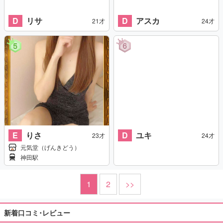
D
リサ
D
アスカ
21才
24才
E
りさ
D
ユキ
23才
24才
元気堂（げんきどう）
神田駅
1
2
>>
新着口コミ･レビュー