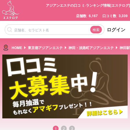
アジアンエステの口コ ミ·ランキング情報[エステログ]
店舗数
6,167
口コミ数
3,339
ログイン
検索
HOME
東京都アジアンエステ
神田・淡路町アジアンエステ
神田駅
1
2
3