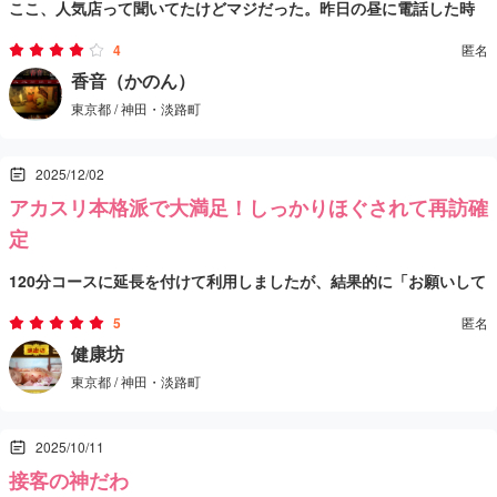
ここ、人気店って聞いてたけどマジだった。昨日の昼に電話した時
にはちゃんとハマるタイプのお店だと感じたよ。
点でもう満員で、「あーこれはタイミング勝負だな」ってなるや
4
匿名
つ。逆に言えば、それだけリピーターが多いのも納得できる内容だ
まず料金が手頃なのに、ちゃんと満足できるクオリティなのが強
香音（かのん）
東京都 / 神田・淡路町
ったと思う。
い。似た感じの店を何軒か回ったことあるけど、ここは価格と中身
のバランスが頭ひとつ抜けてる印象。セラピさんも若めの子が多そ
今回入ったリコさんも雰囲気がすごく良かった。美人で若い子って
2025/12/02
うだし、接客が丁寧で愛嬌あるから、変に緊張せずにふわっと癒さ
だけじゃなくて、対応が自然で、こっちの疲れ具合を見ながらペー
アカスリ本格派で大満足！しっかりほぐされて再訪確
れる。空気づくりが上手い子が多い店って、地味に当たり率高いん
ス合わせてくれるタイプ。施術もテンポよくて丁寧だし、疲れてる
10kって価格設定がほんと魅力的だし、その値段でこれだけ落ち着け
定
だよね。
ポイントをちゃんと拾ってくれるから、終わったあと体も気分もス
て癒されるなら、そりゃ人気出るよねって話。唯一の弱点は予約の
120分コースに延長を付けて利用しましたが、結果的に「お願いして
ッキリした。こういう「ちゃんとしてる感」があるから、リピータ
取りづらさくらいで、そこ以外は文句なし。正直この価格帯の中だ
よかった」と素直に思える満足度でした。今回はアカスリ目的で選
5
匿名
ーが増えるんだろうなって素直に思った。
とトップクラスだと思うし、またタイミング合えば普通にリピした
んだのですが、受付の段階で「本格派なのでアカスリだけで40分ほ
施術はアカスリ＋泡洗体がしっかり長めに取られていて、力加減も
健康坊
い店だった。
東京都 / 神田・淡路町
どかかる」と丁寧に説明してくれて、最適なコースを提案してくれ
ちょうど良く、期待していた通りしっかり垢が出ました。泡洗いの
たのがまず好印象。こういう誠実な案内があると、最初から安心で
中に指圧が自然に入ってくる感じも気持ちよく、ただ洗うだけじゃ
その後の指圧がまた良くて、うつ伏せでじっくり時間をかけて、か
2025/10/11
きます。
なく“整えるケア”としての丁寧さがありました。細かい部位までき
なり圧のあるしっかりめのほぐし。ガチガチだった身体にぐっと効
接客の神だわ
ちんとやってくれるので、終わった後の肌のスッキリ感が段違い。
いてきて、個人的にはここが一番の満足ポイントでした。仰向けも
セラピストさんは落ち着いた雰囲気で、日本語も堪能。会話を無理