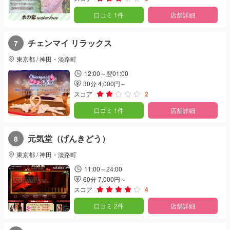
口コミ 1件
店舗詳細
チェンマイ リラックス
7
東京都 / 神田・淡路町
12:00～翌01:00
30分 4,000円～
スコア
2
口コミ 1件
店舗詳細
元気堂（げんきどう）
8
東京都 / 神田・淡路町
11:00～24:00
60分 7,000円～
スコア
4
口コミ 2件
店舗詳細