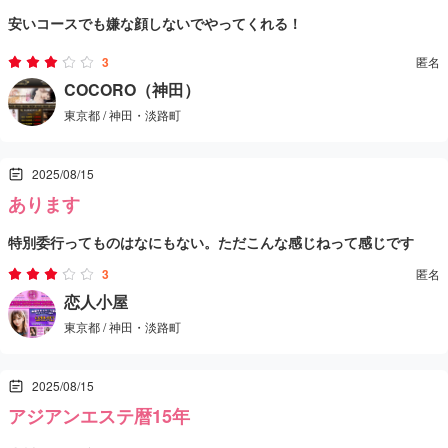
安いコースでも嫌な顔しないでやってくれる！
アカスリ好きにはかなり刺さる内容だと思います。
含めて全体の流れが途切れず、テンポも良いので120分があっという
に広げる感じではなく、必要なところはきちんと確認してくれる距
部屋は狭いがしかたない、、
間。終盤に少しオイルを追加提案され、延長した結果ちょっと散財
離感なので、静かに癒されたい自分にはちょうど良かったです。
店内もアカスリ場・施術室ともにきちんと清潔で、過ごしていて不
3
匿名
皆さん手を抜かず良い印象です。
COCORO（神田）
気味にはなりましたが、それでも「内容に納得できる延長」だった
快な点はなし。総合的に、アカスリの本格さと指圧の強さがしっか
東京都 / 神田・淡路町
せんたいがおすすめ
のが大きいです。
り両立していて、疲れを“ちゃんと取りたい日”に頼れるお店だと感
じました。再訪は大いにあり、次もまたアカスリ中心でお願いした
2025/08/15
いです。
あります
特別委行ってものはなにもない。ただこんな感じねって感じです
3
匿名
恋人小屋
東京都 / 神田・淡路町
2025/08/15
アジアンエステ暦15年