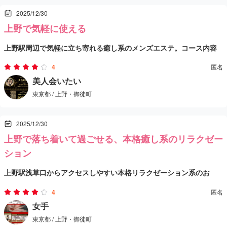
ッと寄れるのがありがたい。
メニュー的にも「本格マッサージ＆メンズエステ」系で、癒し目的
料金もメニューに明記されてるので、初めてでも選びやすい店。全
2025/12/30
で使いやすいタイプ。ゴリゴリ押し売りされる感じもなく、淡々と
体的に“安定して外しにくい”系で、疲れが溜まったときにまた行き
上野で気軽に使える
した流れで過ごせるのはポイント高い。営業時間も長めなので、タ
総合的に、刺激より“ちゃんと疲れを抜きたい”日に向いてる店。上
たくなる。
上野駅周辺で気軽に立ち寄れる癒し系のメンズエステ。コース内容
イミング合わせやすいのも助かる。
野〜浅草あたりで落ち着いて整えたい人には、覚えておいて損ない
や料金は公式サイトや電話で案内されている通りで、料金表が明確
と思う。
4
匿名
なのは安心ポイント。受付対応は落ち着いた雰囲気で、変に押し付
施術はタイ古式やオイルを取り入れたリラクゼーションが中心で、
美人会いたい
東京都 / 上野・御徒町
けがましくなく聞いたことにはきちんと答えてくれる印象だった。
全身の疲れをしっかりほぐしたいときに使いやすい。技術面は安定
感があり、特に力強めのマッサージが好きな人にも対応してくれる
店内は一般的な個室タイプで、派手さはなくても快適に過ごせる雰
2025/12/30
日があり、ほぐしの満足度が高い日もある。落ち着いた空間で静か
囲気。ダウンライトやシンプルなインテリアでリラックスできる空
上野で落ち着いて過ごせる、本格癒し系のリラクゼー
に受けられるので、ひと息つきたい日に向いている。
間作りがされている。コース後も無駄な追加を促されることなく、
全体として、特別派手さを求めるより、
落ち着いてリラックスした
ション
時間通りに終えられるのは嬉しいポイント。
い
人向け。上野エリアで気軽に使える癒し系スポットとして、ふら
上野駅浅草口からアクセスしやすい本格リラクゼーション系のお
っと立ち寄れる一軒だと思う。紹介ページにも載っている通り、駅
店。料金はHPの表記どおりに対応してくれて、安心して利用できる
4
匿名
から徒歩圏内でアクセスしやすいのも良いところ。
のが嬉しいポイント。全体的に派手さより“ちゃんと癒す”雰囲気が
施術はタイ古式やオイルマッサージを中心に、カサイ（リンパ）な
女手
東京都 / 上野・御徒町
ある店で、肩こりや疲れをしっかりほぐしたいときに向いている印
ど本格的な技術も受けられるメニューが揃っている。スタッフさん