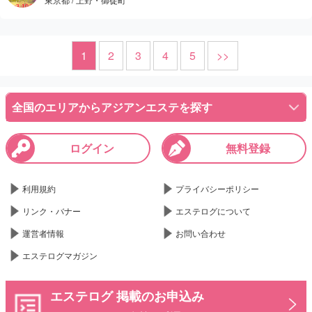
で、正直なところ居心地はあまり良くなかった。
調べて」とかなりストレートな言い方をされ、その時点で気持ちが
冷めてしまい、そのまま利用せずに店を出ることに。対応の仕方ひ
今回の件で改めて思ったのは、タイマッサージ系の店は他店からヘ
とつで印象は大きく変わるなと感じた。
ルプで来ているセラピストも多いということ。実際、別の店のサイ
1
2
3
4
5
>>
トに載っている写真が使われているケースも見かけるので、事前に
店やセラピストとの相性が合えば評価は変わるのかもしれないけ
情報をしっかり確認しておいたほうが安心だと思う。
ど、今回は残念ながら自分には合わなかった。これから行く人は、
全国のエリアからアジアンエステを探す
期待値を調整しつつ、冷静に判断するのがおすすめ
ログイン
無料登録
利用規約
プライバシーポリシー
リンク・バナー
エステログについて
運営者情報
お問い合わせ
エステログマガジン
エステログ 掲載のお申込み