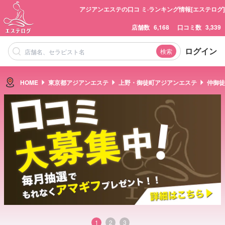
アジアンエステの口コ ミ·ランキング情報[エステログ]
店舗数
6,168
口コミ数
3,339
ログイン
検索
HOME
東京都アジアンエステ
上野・御徒町アジアンエステ
仲御徒
1
2
3