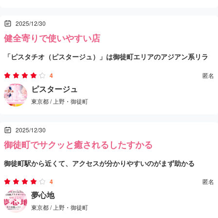
も合うタイプ。スタッフの当たり外れはどこでもあると思うけど、
軒です。
2025/12/30
流れが分かりやすいから初めてでも構えず入れると思う。
それと、公式にも“風俗店ではない”って明記してるので、変に期待
健全寄りで使いやすい店
を盛らずに「癒し目的」で行くと満足しやすい店だと思う。
「ピスタチオ（ピスタージュ）」は御徒町エリアのアジアン系リラ
クゼーション店で、御徒町駅北口から徒歩数分、仲御徒町からも行
4
匿名
きやすい立地。営業時間はお昼〜遅めまでで、予定に合わせやすい
料金も分かりやすく、最安は60分9,000円〜。タイミングによっては
ピスタージュ
東京都 / 上野・御徒町
のが助かる。
新規向けの割引（全コース2,000円OFF）も出てるみたいで、初回の
ハードルは低め。
店のコンセプトも「気軽に、気楽に」「癒し重視」って方向で、ガ
2025/12/30
ツガツした感じより落ち着いて過ごしたい日に向いてる印象。
御徒町でサクッと癒されるしたすかる
+1
御徒町駅から近くて、アクセスが分かりやすいのがまず助かる
御徒町〜上野あたりで、健全寄りにリラックスしたいときの選択肢
として覚えておくと便利な店だと思う。
4
匿名
店は“オイルマッサージでしっかり癒す”系のスタイルで、派手さよ
夢心地
東京都 / 上野・御徒町
りも「疲れを抜きたい日に行く店」って感じ。