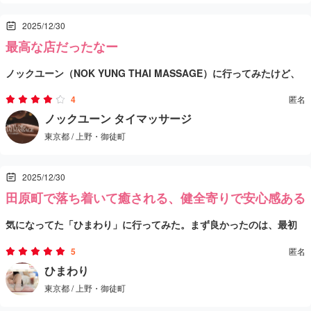
個人的には、こういう店は当たり外れが出がちだけど、ここは“丁寧
2025/12/30
に流れを作ってくれる”タイプに当たると満足度が一気に上がるや
最高な店だったなー
つ。強めが好きな日も、ゆるめに流したい日も、最初に希望を軽く
全体的に、御徒町〜上野あたりで「ちゃんと癒されたい」「落ち着
ノックユーン（NOK YUNG THAI MASSAGE）に行ってみたけど、
伝えとくとストレスなく楽しめると思う。
いて過ごしたい」ってときの選択肢として覚えておくと便利。タイ
ここは“ちゃんとマッサージ受けたい日”に強い店だと思う。タイ古
ミングが合えば、またふらっと寄りたくなる店だと思う。
4
匿名
式とオイルがメインで、どっちもコースが分かりやすいし、組み合
場所は御徒町駅から歩ける距離で、湯島駅からも近いからアクセス
ノックユーン タイマッサージ
東京都 / 上野・御徒町
わせのおすすめコースもあるのが良い。
はかなり楽。夜遅くまで開いてるのもありがたい。
2025/12/30
店の雰囲気は“高級スパっぽさ”を意識してる感じで、落ち着いて過
田原町で落ち着いて癒される、健全寄りで安心感ある
ごしやすい。
気になってた「ひまわり」に行ってみた。まず良かったのは、最初
+1
から“健全寄り”をはっきり打ち出してるところで、変に身構えず入
施術は、タイ古式のストレッチと圧でしっかり整えてくれるタイ
5
匿名
れる安心感がある。
店内は派手さより落ち着き重視で、静かにリラックスしたい日にち
ひまわり
プ。オイルもベタつきより「ほぐし重視」寄りで、終わったあと体
東京都 / 上野・御徒町
ょうどいい空気。アクセスも田原町駅から行きやすい場所で、サク
が軽くなる感じが出やすい印象。