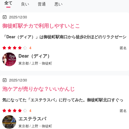
全て
良い
普通
悪い
2025/12/30
御徒町駅チカで利用しやすいとこ
「Dear（ディア）」は御徒町駅南口から徒歩2分ほどのリラクゼーシ
ョン系のお店で、アクセスの良さがまず魅力。予約して行けば駅か
4
匿名
らすぐ案内してもらえるので、仕事帰りや休憩ついでにも使いやす
セラピストさんは20代～30代前半くらいの方が中心で、スレンダー
Dear（ディア）
東京都 / 上野・御徒町
い立地です。
で愛想の良い子も多い印象。プロフィールを見ると、マッサージの
技術や丁寧な対応をアピールしている子もいるので、「しっかり癒
施術内容は基本的なリラクゼーションに加えて、全身のケアやオイ
2025/12/30
されたい」という人には合うかもしれません。
ルを使った施術など、疲れをほぐす流れが整っているようです。対
泡ケアが売りかな？いいかんじ
応の雰囲気も落ち着いていて、ガチャガチャした感じがなく、静か
受付や案内はシンプルで、特に押し付けがましい勧誘などもなく、
気になってた「エステラスパ」に行ってみた。御徒町駅北口すぐっ
にリラックスしたい日に向いています。
落ち着いた対応。店内も「営業感」が少なく、リラクゼーション目
て立地で、思い立った時に寄りやすいのがまず助かる。店の雰囲気
的で入りやすい雰囲気です。
全体として、「強い刺激よりまずは身体をリセットしたい」「静か
4
匿名
は派手さより“リラックス重視”で、泡を使ったケアが看板っぽい。
エステラスパ
にほぐしてほしい」という人にマッチするお店。御徒町〜上野周辺
東京都 / 上野・御徒町
施術はベーシックに「疲れを抜く」方向で、静かに過ごしたい日に
で、サクッと癒しの時間を過ごしたいときに覚えておくと便利な一