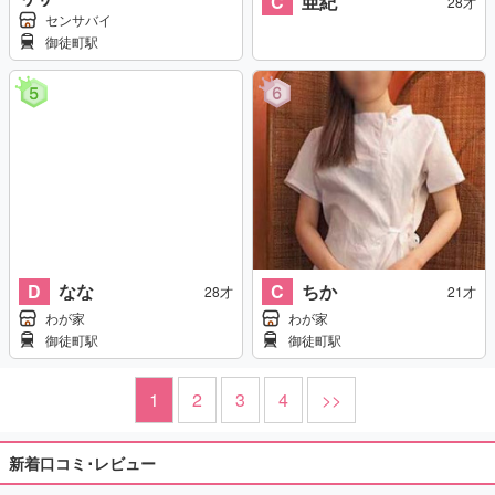
C
亜紀
28才
センサバイ
御徒町駅
D
なな
C
ちか
28才
21才
わが家
わが家
御徒町駅
御徒町駅
1
2
3
4
>>
新着口コミ･レビュー