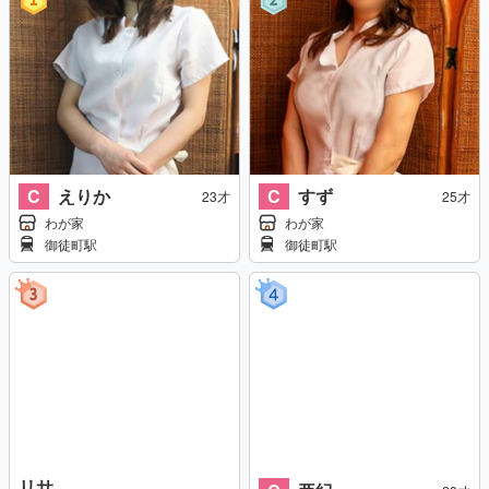
C
えりか
C
すず
23才
25才
わが家
わが家
御徒町駅
御徒町駅
リサ