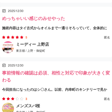
象。
によって得意な施術や流れは違うけれど、経験豊富な方に当たると
受付対応は普通で押し付けがなく、落ち着いた大人向けの空間。店
2025/12/30
「体が軽くなった」と感じるほど。上野界隈にはいろんなリラクゼ
内は一般的なサロン造りで清潔感があり、あれこれ気を張らずに過
めっちゃいい感じのみせやった
ーションサロンがあるけれど、この店の落ち着いた対応や技術のバ
ごせる。上野エリアは比較的幅広いタイプのマッサージ・エステが
全体として、施術と雰囲気のバランスが良く、上野で気軽に立ち寄
施術内容はタイ古式からオイルまで一通りそろっていて、全体的に
ランスは安心感がある。
集まっていて、自分に合う店選びができるけど、このお店は「疲れ
れる癒しの一軒としてオススメ。タイミングや施術内容によって印
かなり本格的。今回は「せっかくならハズしたくない」という気持
を丁寧に取りたい」「静かにリラックスしたい」という目的にはよ
象は変わるけど、リラックス重視の人には向いている店だと思う。
5
匿名
ちもあって、少し高めのコースを選択したけど、その判断は正解だ
特に印象に残ったのは技術面。流れがしっかりしていて、力加減や
ミーディー 上野店
く合うと思う。
東京都 / 上野・御徒町
ったと思う。
ポイントの捉え方も安定感がある。経験値の高さを感じる施術で、
終わったあとに体が軽くなる感覚があった。派手さよりも「ちゃん
受付対応は普通で、特に可もなく不可もなく。店内施設も一般的だ
2025/12/30
とやってくれる」タイプなので、内容重視の人には向いている。
けど、不快に感じる点はなく、落ち着いて過ごせる環境だった。
事前情報の確認は必須、相性と対応で印象が大きく変
正直、もしもう少し若さがあれば文句なし…と思わなくもないけ
わる
ど、それを補って余りある技術力がある。ハズしたくない人や、施
今回担当になったのはシ〇さん。以前、内幸町のキンナリーで見か
術の質を重視する人には安心しておすすめできる店だと思う。
けたことがある方だったので、少し驚いた。実際に会ってみると、
3
匿名
写真の印象とはだいぶ違って見えたのと、全体的に対応がやや強め
別のセラピストの出勤状況を聞いたところ、「自分でサイトを見て
メンズスパ桜
東京都 / 上野・御徒町