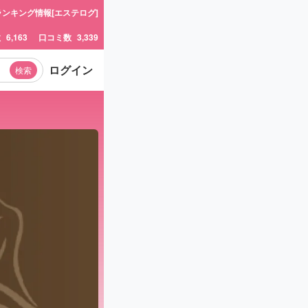
ランキング情報[エステログ]
数
6,163
口コミ数
3,339
ログイン
検索