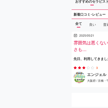
おすすめのセラピス
新着口コミ･レビュー
全て
良い
普
2025/05/21
雰囲気は悪くな
さも…
先日、利用してきまし
料金設定は、他のアジ
3
不可もなくといった印
エンジェル
大阪府 / 京橋・
このお店は
受付を担当
タイル。
とはいえ、これまで何
なりバラつきがある印