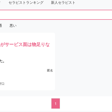
ト
セラピストランキング
新人セラピスト
通
悪い
いがサービス面は物足りな
た。
アンエステと大差なし
。可もなく
匿名
象です。
守口
した女性がそのまま施術を行うス
度か通った中では、
施術の質にか
1
象
。