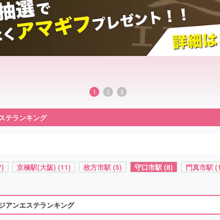
1
2
3
ステランキング
)
京橋駅(大阪) (11)
枚方市駅 (5)
守口市駅 (8)
門真市駅 (1
ジアンエステランキング