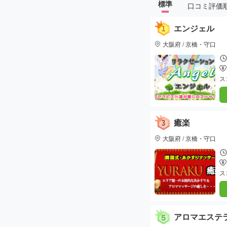
標準
口コミ評価
エンジェル
大阪府 / 京橋・守口
ス
癒楽
大阪府 / 京橋・守口
ス
アロマエステラン
ュ～