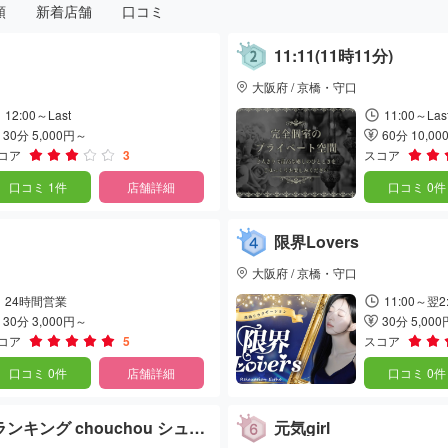
順
新着店舗
口コミ
11:11(11時11分)
大阪府 / 京橋・守口
12:00～Last
11:00～Las
30分 5,000円～
60分 10,0
コア
3
スコア
口コミ 1件
店舗詳細
口コミ 0件
限界Lovers
大阪府 / 京橋・守口
24時間営業
11:00～翌2
30分 3,000円～
30分 5,00
コア
5
スコア
口コミ 0件
店舗詳細
口コミ 0件
キング chouchou シュシ
元気girl