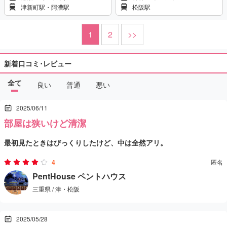
津新町駅・阿漕駅
松阪駅
1
2
>>
新着口コミ･レビュー
全て
良い
普通
悪い
2025/06/11
部屋は狭いけど清潔
最初見たときはびっくりしたけど、中は全然アリ。
マッサージの腕もちゃんとしてて不満ナシ。
4
匿名
料金もちょうどよくてリピート考えてます。
PentHouse ペントハウス
三重県 / 津・松阪
2025/05/28