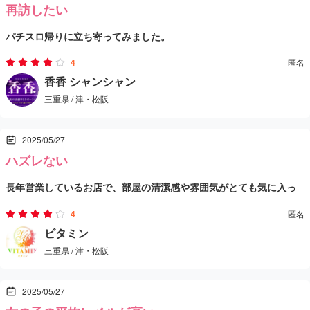
再訪したい
パチスロ帰りに立ち寄ってみました。
フリーでお願いしましたが、綺麗でサービスも良く、マッサージも
4
匿名
上手な子に当たりました。
香香 シャンシャン
三重県 / 津・松阪
受付の対応も良かったので、またリピートしたいなと思っていま
す。
2025/05/27
ハズレない
長年営業しているお店で、部屋の清潔感や雰囲気がとても気に入っ
ているので、定期的に通っています。
4
匿名
女の子は行くたびに変わっているけれど、今までハズレはなく、毎
ビタミン
三重県 / 津・松阪
回「今日はどんな子が担当してくれるかな？」と楽しみにしていま
す。
2025/05/27