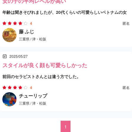
女の子の平均レベルが高い
年齢は聞きそびれましたが、20代くらいの可愛らしいベトナムの女
性。顔立ちもスタイルも良かったです。
4
匿名
マッサージはしっかりしていて、サービスも心地よく、愛想も良か
藤 ふじ
三重県 / 津・松阪
ったです。
日本語はまあまあ通じます。
2025/05/27
普通の1Kのお部屋でした。
スタイルが良く顔も可愛らしかった
施術内容には大満足です。料金がもう少し安いと嬉しいですが、女
前回のセラピストさんとは違う方でした。
の子の平均レベルが高いのでリピートしたいと思います。
今回の女性は25歳前後くらいで、スタイルが良く顔も可愛らしかっ
4
匿名
たです。
チューリップ
三重県 / 津・松阪
サービスの内容はセラピストさんによって少しずつ違いがあるよう
ですが、今回も満足度の高い時間を過ごせました。
2～3週間でセラピストさんが入れ替わるらしく、また新しい子が入
1