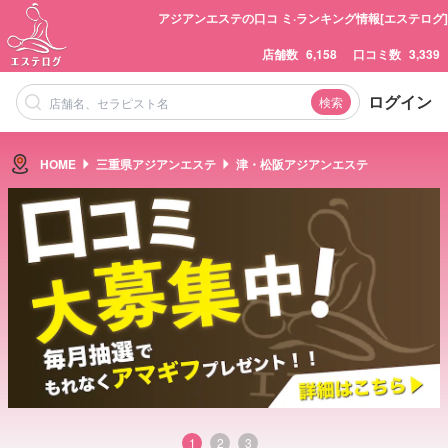
アジアンエステの口コ ミ·ランキング情報[エステログ]
店舗数
6,158
口コミ数
3,339
ログイン
検索
HOME
三重県アジアンエステ
津・松阪アジアンエステ
1
2
3