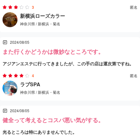
トさんが変わっているようです。ただ、部屋は変わらずそのままで
3
匿名
スタッフの入れ替わりや店の運営方針が変わったのかもしれません
す。
料金は120分16,000円。担当してくれたセラピストさんは「まぁまぁ
新横浜ローズカラー
が、オーナーが変わっただけで、内容自体はほぼ以前と変わらない
神奈川県 / 新横浜・菊名
可愛いかな」という印象だったのですが、途中で指名が入ったとか
のではという印象を受けました。
でママさんに交代になりました。ただ、ママさんも年齢は少し上で
施術は洗体ルームで体を洗ってもらい、その後、背面と前面の指
【総評】
2024/08/05
も見た目は悪くなく、結果的に満足できました。
圧。オイルマッサージをするか聞かれましたが、洗い流すのが面倒
全体的に特別な変化はなく、以前とほぼ同じ雰囲気。
また行くかどうかは微妙なところです。
だったので今回は断りました。それでも、オイタには寛容でリラッ
全体的に悪くない印象だったので、次回はママさん以外のセラピス
年齢層が高めのスタッフが多い印象を受けたため、若いセラピスト
アジアンエステに行ってきましたが、この手の店は運次第ですね。
クスできました。
トさんも試してみたいと思い、再訪を予定しています。
を求める方には不向きかもしれません。
近くの店が閉店してから新しくオープンしたようです。
4
匿名
ただし、年齢にこだわらず、落ち着いた雰囲気の施術を求める方に
担当してくれた姫は普通に可愛らしく、現地でも夜のお店で働いて
ラブSPA
は合っている可能性も。
神奈川県 / 新横浜・菊名
いるそうです。愛想もよく、接客態度は良かったです。ただし、英
いずれにしても、一度試してみて自分に合うかどうか判断するのが
語での対応でした。2週間限定の勤務とのことでした。
全体的に悪くはないですが、また行くかどうかは微妙なところで
良いかと思います。
2024/08/05
す。
健全って考えるとコスパ悪い気がする。
光るところは特にありませんでした。