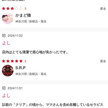
基本メニューと料金は他店と同じ。施術内容は嬢のスキルで決まる
今回は、特に期待することなく、軽い気持ちで立ち寄ってみまし
と思うけど、この時の嬢は充分満足できた。
3
匿名
た。
かまど猫
神奈川県 / 新横浜・菊名
最初から最後まで嬢の接客の質が良かったので、また来ようと思っ
【セラピスト】
た。
2024/11/22
以前訪れた際には40〜50代の中国系の女性が担当でしたが、今回対
よし
応してくれたのは50〜60代の方。
店内はとても清潔で居心地が良かったです。
雰囲気としては、大山のぶ代さんをスリムにしたような、まさに“お
セラピストさんは可愛らしくて感じの良い方で、技術もそこそこで
ばさん”といった印象。
5
匿名
しっかり癒されました。
S.R.P
とはいえ、年齢層が高めでも問題ない方にとっては、特に気になら
神奈川県 / 新横浜・菊名
また通いたいなと思えるお店です。
ないかもしれません。
ただ、やっぱり予約がなかなか取れないのはちょっと大変ですね。
2024/11/21
【料金設定】
よし
おそらく以前の店舗と同じ価格帯で、大きな変動はないように感じ
以前の「クリア」の頃から、ママさんを含め在籍しているセラピス
ました。