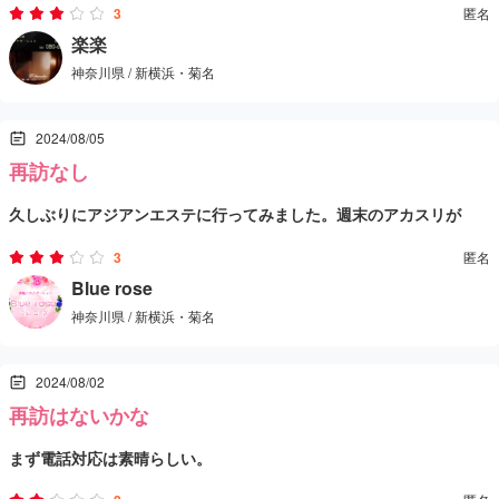
健全なアジアンエステで、マッサージもごく普通でした。ただ、部
3
匿名
屋は綺麗でしたね。それだけが良かった点です。
楽楽
神奈川県 / 新横浜・菊名
対応してくれたのは小太りのおばちゃんで、特別な印象もなく、全
体的に平凡な体験でした。再訪するかどうかは微妙です。
2024/08/05
再訪なし
久しぶりにアジアンエステに行ってみました。週末のアカスリが
1000円オフと聞いて楽しみにしていたのですが、実際には割引が適
3
匿名
用されず少しがっかりしました。担当してくれたのは年齢不詳のア
洗体は力を入れて押してくれる場面もありましたが、全体的に時間
Blue rose
神奈川県 / 新横浜・菊名
ラフォー女性で、ずっとマスクをしていました。料金は100分で
が長く感じました。部屋でのマッサージはしっかりしていました
12000円と記載通りでしたが、アカスリではなくただの洗体でした。
が、足のマッサージはありませんでした。上半身は触られず、下半
アジアンエステのマッサージ自体はしっかりしていましたが、また
2024/08/02
正直、期待外れでした。
身は布越しに軽く触れられるだけで、特に反応もなく、全体的に時
来たいとは思えませんでした。次に来るのは2年後くらいになるかも
再訪はないかな
間がかかりました。残りの時間をどうするか尋ねられ、追加でマッ
しれません。
まず電話対応は素晴らしい。
サージを受けました。担当の方は明日で退店し、別の仕事に移ると
ビルは古いが店内は割と綺麗にしている。