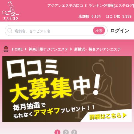
アジアンエステの口コ ミ·ランキング情報[エステログ]
店舗数
6,164
口コミ数
3,339
ログイン
検索
HOME
神奈川県アジアンエステ
新横浜・菊名アジアンエステ
1
2
3