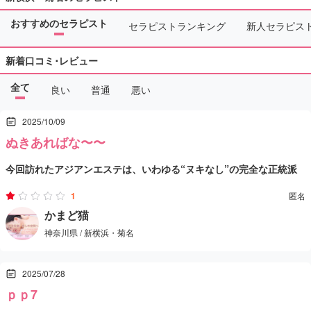
おすすめのセラピスト
セラピストランキング
新人セラピス
新着口コミ･レビュー
全て
良い
普通
悪い
2025/10/09
ぬきあればな〜〜
今回訪れたアジアンエステは、いわゆる“ヌキなし”の完全な正統派
エステでした。余計なサービスは一切なく、純粋にマッサージの技
1
匿名
術で勝負しているお店という印象です。立地は駅から徒歩数分と非
かまど猫
神奈川県 / 新横浜・菊名
常に便利で、アクセスの良さもポイント。料金も駅近にしてはかな
予約時に電話で対応してくれた受付の女性も、丁寧で日本語がとて
りリーズナブルで、コストパフォーマンスは高いと感じました。
も上手。対応の印象が良かったので、初めての利用でも安心して来
2025/07/28
店できました。実際に施術を担当してくれたセラピストも日本語で
ｐｐ7
スムーズに会話ができ、終始リラックスして施術を受けることがで
マッサージの腕前もなかなかのもので、疲れが溜まっていた肩や腰