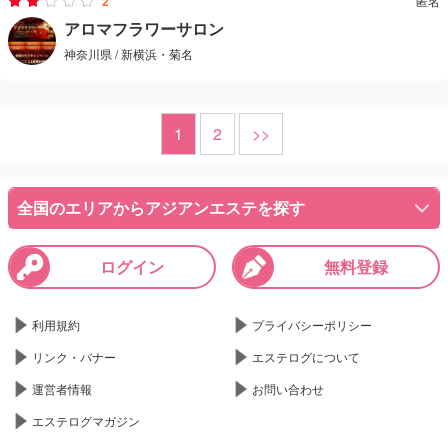
のことでした。
2
匿名
シャワー室やタオルもカビ臭く無くて良い。
アロマフラワーサロン
神奈川県 / 新横浜・菊名
ただこの日は店長しかいなかった。
30代半ば、小太り、顔は残念ながら・・
ただ愛想はよく、気づかいもあるので不快ではない。若さや容姿を
1
2
>>
求めなければあり。
施術は上手くはないが、真面目にマッサしていた。90分健全マッサ
全国のエリアからアジアンエステを探す
の後で延長のお誘いがあり、下心に負けてお支払い。
しかし自己発で、サポートも半端だったのでかなり集中してやっと
ログイン
無料登録
ゴール。
延長は意味なかったと、反省しつつ帰途につく。
利用規約
プライバシーポリシー
リンク・バナー
エステログについて
運営者情報
お問い合わせ
エステログマガジン