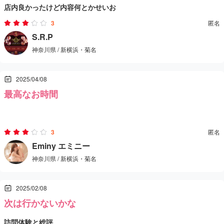
店内良かったけど内容何とかせいお
きました。
を的確にほぐしてくれました。強弱のつけ方や手の温かみが心地よ
3
匿名
く、途中で何度も眠りそうになるほどリラックス。派手さや特別感
S.R.P
はありませんが、誠実な接客と確かな技術に好感が持てるアジアン
神奈川県 / 新横浜・菊名
エステでした。リラックス目的で行くなら十分満足できるお店で
す。
2025/04/08
最高なお時間
エキゾチックな雰囲気の笑顔が印象的な嬢が対応。若くて美麗。当
3
匿名
たりだな。
Eminy エミニー
神奈川県 / 新横浜・菊名
カタコトな日本語。難しい会話はスマホ使って自動翻訳。文字見た
2025/02/08
感じではたぶんタイ語？
次は行かないかな
訪問体験と総評