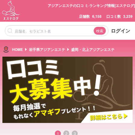
アジアンエステの口コ ミ·ランキング情報[エステログ]
店舗数
6,158
口コミ数
3,339
ログイン
検索
HOME
岩手県アジアンエステ
盛岡・北上アジアンエステ
1
2
3