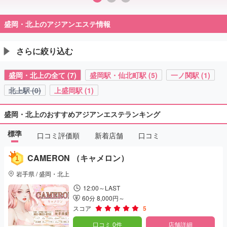
盛岡・北上のアジアンエステ情報
さらに絞り込む
盛岡・北上の全て (7)
盛岡駅・仙北町駅 (5)
一ノ関駅 (1)
北上駅 (0)
上盛岡駅 (1)
盛岡・北上のおすすめアジアンエステランキング
標準
口コミ評価順
新着店舗
口コミ
CAMERON （キャメロン）
岩手県 / 盛岡・北上
12:00～LAST
60分 8,000円～
スコア
5
口コミ 0件
店舗詳細