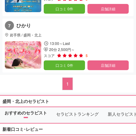
口コミ 0件
店舗詳細
ひかり
7
岩手県 / 盛岡・北上
13:00～Last
20分 2,500円～
スコア
5
口コミ 0件
店舗詳細
1
盛岡・北上のセラピスト
おすすめのセラピスト
セラピストランキング
新人セラピス
新着口コミ･レビュー