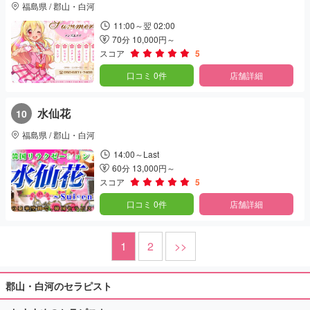
福島県 / 郡山・白河
11:00～翌 02:00
70分 10,000円～
スコア
5
口コミ 0件
店舗詳細
水仙花
10
福島県 / 郡山・白河
14:00～Last
60分 13,000円～
スコア
5
口コミ 0件
店舗詳細
1
2
>>
郡山・白河のセラピスト