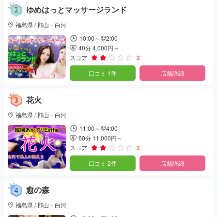
ゆめはっとマッサージランド
福島県 / 郡山・白河
10:00～翌2:00
40分 4,000円～
スコア
2
口コミ 1件
店舗詳細
花火
福島県 / 郡山・白河
11:00～翌4:00
60分 11,000円～
スコア
2
口コミ 2件
店舗詳細
愈の森
福島県 / 郡山・白河