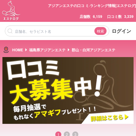
アジアンエステの口コ ミ·ランキング情報[エステログ]
店舗数
6,159
口コミ数
3,339
ログイン
検索
HOME
福島県アジアンエステ
郡山・白河アジアンエステ
1
2
3