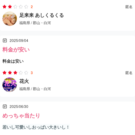
マッサージは力が強くて個人的には好き。
2
匿名
足来来 あしくるくる
このご時世に90分1万円はコスパ抜群で満足度も高く、再訪したいと
福島県 / 郡山・白河
思える内容だった。
2025/09/04
料金が安い
料金は安い
サービスもそこそこいいが女の子がパネマジという全然違い
3
匿名
花火
福島県 / 郡山・白河
2025/06/30
めっちゃ当たり
若いし可愛いしおっぱい大きいし！