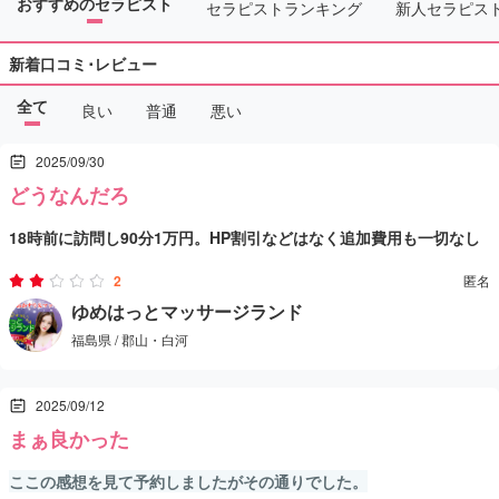
おすすめのセラピスト
セラピストランキング
新人セラピス
新着口コミ･レビュー
全て
良い
普通
悪い
2025/09/30
どうなんだろ
18時前に訪問し90分1万円。HP割引などはなく追加費用も一切なし
で、メニュー通り明朗会計なのは好印象。
2
匿名
ゆめはっとマッサージランド
福島県 / 郡山・白河
偶然別地域の店で会ったことのある嬢と再会。30歳で肌がすべす
2025/09/12
べ、可愛らしい雰囲気。
まぁ良かった
ここの感想を見て予約しましたがその通りでした。
流れは一般的なアジエス。