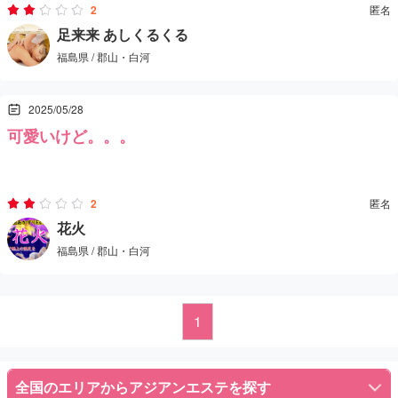
2
匿名
密着があるといいのかな？密着という名のいちゃいちゃから最高に
足来来 あしくるくる
福島県 / 郡山・白河
気持ちいいサービス！！
そうゆう目的ではなくはなかったけど嬉しい誤算でした。本当にあ
2025/05/28
りがとうございます。
可愛いけど。。。
必ずリピートします！！！
HPによれば巨乳の25才。確かに巨乳だがどうみても40過ぎ。
2
匿名
花火
福島県 / 郡山・白河
前回がtさんだったが全てが下。
ガードはちょい甘だけど触る気になれず。
1
でも出るものは出て60分で「お時間です」って言われて退店。
全国のエリアからアジアンエステを探す