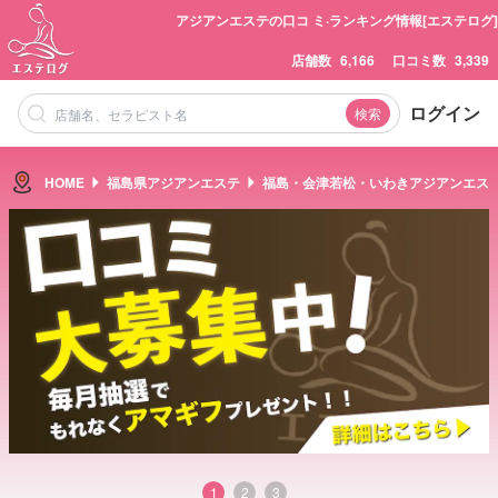
アジアンエステの口コ ミ·ランキング情報[エステログ]
店舗数
6,166
口コミ数
3,339
ログイン
検索
HOME
福島県アジアンエステ
福島・会津若松・いわきアジアンエス
1
2
3