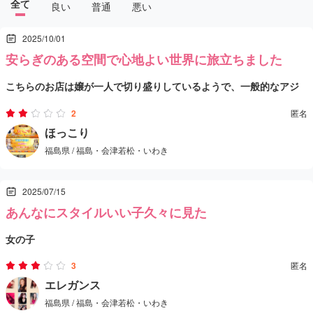
全て
良い
普通
悪い
2025/10/01
安らぎのある空間で心地よい世界に旅立ちました
こちらのお店は嬢が一人で切り盛りしているようで、一般的なアジ
アンエステの中でも少し特別な雰囲気があります。コースはABに分
2
匿名
かれており、私は思い切って120分コースを選びました。
ほっこり
福島県 / 福島・会津若松・いわき
料金は22,000円と確かに高めではありますが、担当してくれた女性
は色白でスタイルも良く、美人系の雰囲気を持っていて、納得でき
2025/07/15
る部分も多かったです。
施術は泡洗体から始まり、その後は丁寧なマッサージへ。
あんなにスタイルいい子久々に見た
女の子
力加減も悪くなく、心地よいリラックスタイムを過ごせました。さ
普通にかわいい。チャイの子。日本語話せる。年齢は20後半から30
らに施術の合間には自然な流れでイチャイチャとした雰囲気にな
3
匿名
くらい？スタイルも良く個人的には大当たり。
エレガンス
り、驚いたのはオーラルのサービスまであったこと。その後はハン
福島県 / 福島・会津若松・いわき
部屋
ドでの仕上げとなりましたが、全体を通じて十分に満足感を得られ
価格がもう少し抑えられれば嬉しいところですが、個人的にはまた