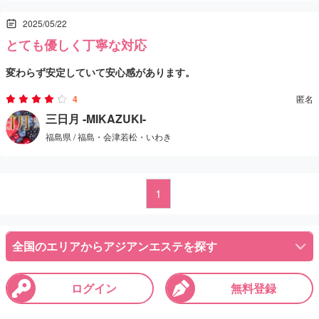
的にはリピート候補のお店だと思います。
2025/05/22
とても優しく丁寧な対応
変わらず安定していて安心感があります。
現在は2名体制とのこと。今回は高身長でスレンダーな女性に担当し
4
匿名
ていただきました。とても優しく丁寧な対応で、終始リラックスし
三日月 -MIKAZUKI-
福島県 / 福島・会津若松・いわき
て施術を受けられました。
入店後にシャワーを浴びて、丁寧なマッサージ。特に後半は密着感
があり、セラピストとの距離の近さが癒やしにつながりました。
施術後にはもう一度軽いマッサージがあり、余韻までしっかり楽し
1
めました。
いつも通り、スムーズな受付と支払いで問題ありません。過不足な
全国のエリアからアジアンエステを探す
く安定した対応です。
マンションタイプで、内装はやや年季を感じますが、落ち着いた空
ログイン
無料登録
間。体調や疲れ具合に応じて、少しゆっくり休ませてもらえること