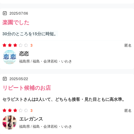
マンションワンルームタイプ、部屋は綺麗。タオル等も嫌な臭いは
ました。
リピートしても良いと思える内容でした。
2025/07/06
しないし清潔感高い。
楽園でした
施術流れ（90分）
アジアンエステとしては高額な部類に入るものの、それに見合う体
30分のところを15分に時短。
脱衣サポ→部屋のマット上でフェザータッチ泡洗体→四つん這いの
験を求める方にはおすすめできると思います。
その間、話しかけてくれることもなく、終始だるそうな感じ。受付
キワキワ洗体→シャワールームにて女の子も全裸で洗い流し（密着
3
匿名
の対応も悪く、高圧的であまりオススメはしないです。
恋恋
度高い）→再度フェザータッチからのHJやスマタ、こちらからの攻
感想
福島県 / 福島・会津若松・いわき
めもあり→HJフィニッシュ後、シャワー→しっかりマッサージ
値段は高め？けれどオールヌードだしこちらからも色々攻めれる、
密着度も高い、マッサージも上手で満足度高く。結果再訪ありで
2025/05/22
す。
リピート候補のお店
セラピストさんは2人いて、どちらも接客・見た目ともに高水準。
今回は60分12,000円のコースでお願いしましたが、マッサージも丁
3
匿名
寧で手抜きなく、しっかり対応してもらいました。
エレガンス
福島県 / 福島・会津若松・いわき
リラックスできる雰囲気で、全体的に満足度は高かったです。個人