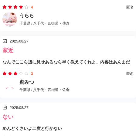
4
匿名
に訪れたいサロンです。
うらら
千葉県 / 八千代・四街道・佐倉
2025/08/27
家近
なんでここら辺に見せあるなら早く教えてくれよ、内容はあんまだ
けど家近い
3
匿名
蜜みつ
千葉県 / 八千代・四街道・佐倉
2025/08/27
ない
めんどくさいよ二度と行かない