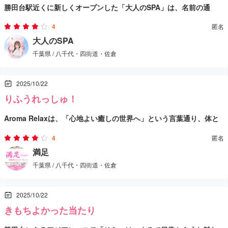
勝田台駅近くに新しくオープンした「大人のSPA」は、名前の通
り“上質な癒し”をしっかり感じられるリラクゼーションサロンでし
4
匿名
た。全室完全プライベート空間になっていて、他のお客さんの気配
セラピストさんは若くて綺麗な方が多く、対応もとても丁寧。第一
大人のSPA
千葉県 / 八千代・四街道・佐倉
をまったく感じない静けさ。照明や香り、音楽のすべてが丁寧に調
印象から清潔感と落ち着きがあり、安心して施術を任せられる雰囲
整されていて、入った瞬間からリラックスモードに切り替わりま
気でした。施術内容は泡洗体・オイルマッサージ・リンパドレナー
リンパマッサージも丁寧で、肩・首・背中の疲れがスーッと軽くな
2025/10/22
す。
ジュが中心で、特に泡洗体の心地よさが印象的。柔らかな泡と手の
っていくのが実感できます。足のむくみもしっかり流してくれて、
りふうれっしゅ！
ぬくもりが絶妙で、心までほぐされていくような感覚でした。
終わった後は体が軽く、全身がポカポカに。香りやBGMも自然で、
「大人のSPA」は、非日常の癒しを味わいたい人にぴったりのサロ
Aroma Relaxは、「心地よい癒しの世界へ」という言葉通り、体と
心が落ち着くように計算されている感じがしました。
ン。日々の疲れをリセットし、心身を整えるのに最高の空間です。
心の両方をしっかり癒してくれるサロンでした。店内に足を踏み入
オープンしたばかりとは思えない完成度で、今後さらに人気が出そ
4
匿名
れた瞬間、柔らかな照明とアロマの香りが迎えてくれて、普段の忙
スタッフの方々の接客もとても丁寧で、緊張した私にも自然と笑顔
満足
うな注目店だと感じました。
千葉県 / 八千代・四街道・佐倉
しさがふっと消えていくような安心感がありました。
で対応してくれました。施術前のカウンセリングで疲れている箇所
を丁寧に聞いてくれて、「任せてみよう」という気持ちになれたの
香り、音楽、空気の流れ、どれもが“癒し”に寄り添っていて、過度
2025/10/22
が嬉しかったです。マッサージはオイルやリンパケアによる手技が
な演出ではなく「自然にリラックスできる」バランスが取れている
きもちよかった当たり
中心で、肩、背中、腰あたりのこりや張りがじわりとほぐれてい
なと感じました。料金とのバランスも悪くなく、安心してまた来よ