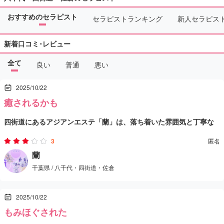
おすすめのセラピスト
セラピストランキング
新人セラピス
新着口コミ･レビュー
全て
良い
普通
悪い
2025/10/22
癒されるかも
四街道にあるアジアンエステ「蘭」は、落ち着いた雰囲気と丁寧な
マッサージで、心身の疲れをしっかり癒してくれるサロンでした。
3
匿名
店内は静かで清潔感があり、ほんのりアロマの香りが漂う空間。余
セラピストさんは明るく優しい対応で、最初から最後まで気配りを
蘭
千葉県 / 八千代・四街道・佐倉
計な装飾がなく、自然体でリラックスできるのが印象的でした。
感じました。施術はオールハンドのオイルマッサージで、肩や首、
背中などの凝りを丁寧にほぐしてくれます。圧の強さもこちらの好
2025/10/22
みに合わせて調整してくれ、ツボをしっかり捉えた施術に「効いて
もみほぐされた
るな」と感じる瞬間が何度もありました。