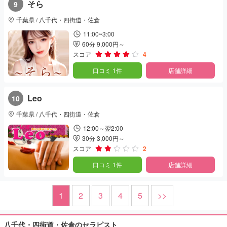
そら
9
千葉県 / 八千代・四街道・佐倉
11:00~3:00
60分 9,000円～
スコア
4
口コミ 1件
店舗詳細
Leo
10
千葉県 / 八千代・四街道・佐倉
12:00～翌2:00
30分 3,000円～
スコア
2
口コミ 1件
店舗詳細
1
2
3
4
5
>>
八千代・四街道・佐倉のセラピスト