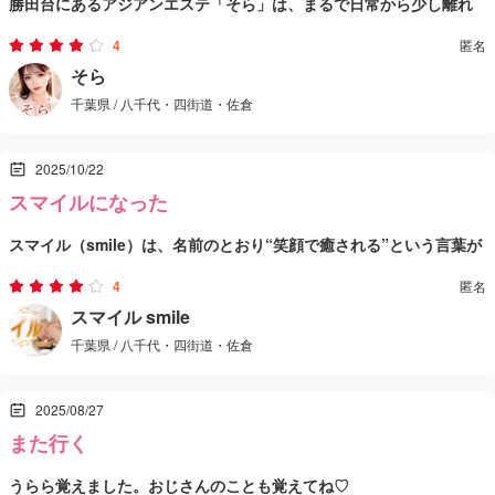
勝田台にあるアジアンエステ「そら」は、まるで日常から少し離れ
き、終わる頃には体が軽くなっているのを感じました。特に足のむ
うと思えるお店です。疲れを感じているとき、自分を大切にしたい
たような穏やかな時間を過ごせる癒しのサロンでした。駅からのア
くみや冷えに対してもきちんとアプローチしてくれたので、帰り道
ときに訪れて正解だったなと思える時間を過ごせました。
4
匿名
クセスも良く、店内に入るとふんわりとした香りと落ち着いた照明
セラピストさんは若くて明るく、丁寧な接客が印象的。最初の挨拶
そら
がいつもより歩きやすかったのも良いポイント。
千葉県 / 八千代・四街道・佐倉
が迎えてくれます。全体的に清潔感があり、個室も広めでゆったり
から自然な笑顔で話しかけてくれて、緊張がすぐに解けました。施
できる雰囲気が整っていました。
術はオールハンドで、肩・首・背中・腰など疲れやすい部分をじっ
特にリンパの流れを意識したオイルマッサージは、足のむくみや冷
2025/10/22
くりほぐしてくれます。圧のかけ方も上手で、強すぎず弱すぎず、
えが気になる人にもおすすめ。施術後は全身が軽くなり、体が温ま
スマイルになった
心地よいテンポで体に溜まった疲れが少しずつ抜けていくのを感じ
ったような感覚が残りました。香りや照明のバランスも良く、リラ
「そら」は、仕事で疲れた体と心をリセットしたい時にぴったりの
スマイル（smile）は、名前のとおり“笑顔で癒される”という言葉が
ました。
ックスしながら“幸福感”を味わえる時間でした。
お店。落ち着いた個室と優しいセラピストの手による癒しで、まる
ぴったりのサロンでした。店内に入ると柔らかな照明と落ち着いた
で甘い夢を見ているような時間を過ごせました。
4
匿名
香りが広がっていて、外の疲れを忘れられるような空間が広がって
スタッフの方々はとても明るく、自然な笑顔で迎えてくれます。対
スマイル smile
千葉県 / 八千代・四街道・佐倉
います。清潔感もしっかりあり、初めてでも安心して過ごせまし
応も押しつけがましくなく、こちらの様子を見ながら程よい距離感
た。
で接してくれるのが心地よかったです。施術はオールハンドで、
特にリンパの流れを整える施術は、終わったあとに体がスッと軽く
2025/08/27
肩・首・背中のコリをじっくりほぐしてくれる手技が印象的。圧の
なるような感覚がありました。足のむくみも和らぎ、全身がポカポ
また行く
加減も丁寧に確認してくれて、自分に合ったリズムで進めてもらえ
カして心まで穏やかになる感じ。香りや音楽も控えめで、全体に落
スタッフ全員が笑顔で接してくれる「スマイル」は、まさに名前通
うらら覚えました。おじさんのことも覚えてね♡
ました。
ち着きのある癒し空間が保たれています。
りの癒しの場所。忙しい日常の合間に、心も体もリセットしたい時