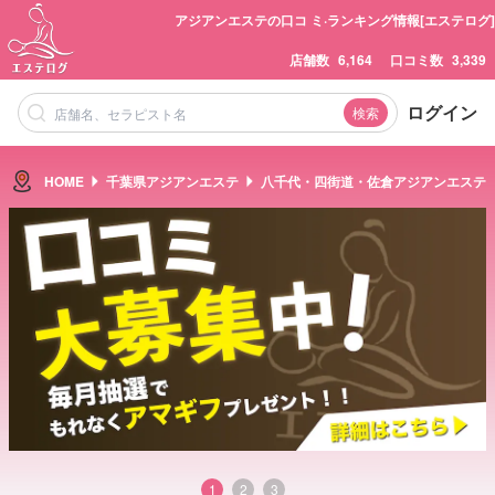
アジアンエステの口コ ミ·ランキング情報[エステログ]
店舗数
6,164
口コミ数
3,339
ログイン
検索
HOME
千葉県アジアンエステ
八千代・四街道・佐倉アジアンエステ
1
2
3