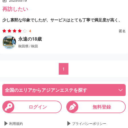
2025/05/19
再訪したい
少し寡黙な印象でしたが、サービスはとても丁寧で満足度が高く、
安心して任せられるセラピストさんでした。
4
匿名
写真とは少し雰囲気が違うようにも感じましたが、実際に会ってみ
永遠の18歳
秋田県 / 秋田
ると良い意味でのギャップがあり、個人的にはむしろ好印象です。
一点気になったのは、部屋の照明が暗めで、着替えなどがしにくか
ったこと。
1
ただ、その点を伝えるとすぐに明るくしてもらえたので、柔軟に対
応してくれるところも好印象でした。
全国のエリアからアジアンエステを探す
全体的にとても心地よく過ごせたので、また機会を作ってぜひ再訪
したいと思っています。
ログイン
無料登録
静かで落ち着いた時間を過ごしたい方にはおすすめです。
利用規約
プライバシーポリシー