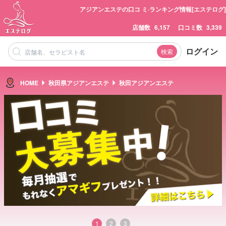
アジアンエステの口コ ミ·ランキング情報[エステログ]
店舗数
6,157
口コミ数
3,339
ログイン
検索
HOME
秋田県アジアンエステ
秋田アジアンエステ
1
2
3