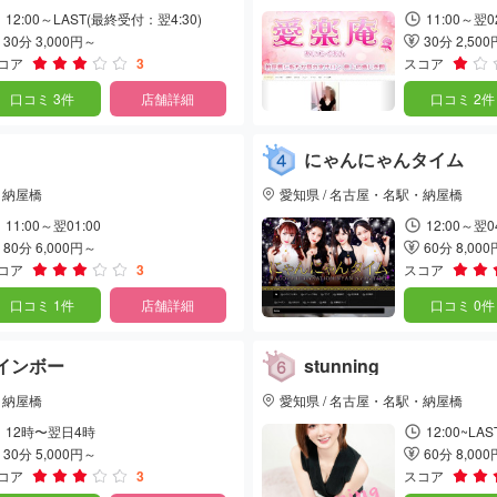
12:00～LAST(最終受付：翌4:30)
11:00～翌0
30分 3,000円～
30分 2,50
コア
3
スコア
口コミ 3件
店舗詳細
口コミ 2件
にゃんにゃんタイム
・納屋橋
愛知県 / 名古屋・名駅・納屋橋
11:00～翌01:00
12:00～翌0
80分 6,000円～
60分 8,00
コア
3
スコア
口コミ 1件
店舗詳細
口コミ 0件
レインボー
stunning
・納屋橋
愛知県 / 名古屋・名駅・納屋橋
12時〜翌日4時
12:00~LAS
30分 5,000円～
60分 8,00
コア
3
スコア