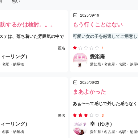
通
悪い
2025/09/19
再訪するかは検討。。。
もう行くことはない
ステは、落ち着いた雰囲気の中で
可愛い女の子を厳選してご用意し
でした。
も満足できません！
匿名
1
（フィーリング）
愛楽庵
屋・名駅・納屋橋
愛知県 / 名古屋・名駅・納屋
12,000円とやや高めですが、その
ており満足感のある施術を受けら
2025/06/23
まあよかった
ストは20代前半くらいで、色白で
あぁ〜って感じで外した感もなく
美人系。第一印象からとても清潔
こうかと思います
んでした。全体的にリラックスで
で丁寧な対応でした。
匿名
3
（フィーリング）
幸（ゆき）
絶妙で、リラクゼーション目的と
屋・名駅・納屋橋
愛知県 / 名古屋・名駅・納屋
ベル。