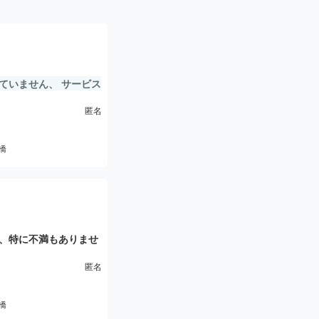
ていません、 サービス
匿名
橋
、特に不満もありませ
きて、良かったです。
匿名
橋