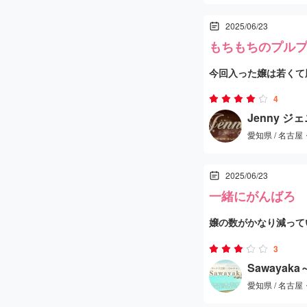
2025/06/23
しっかりとした技術を
もちもちのプル
を聞くと、どうやら真
今回入った嬢は若くて
ようです。
です♪ ただ、技術は
4
過激なサービスを求め
が必要かなと感じまし
Jenny ジ
ピストと良い関係を築
愛知県 / 名古
を過ごせましたし、次
える可能性もあるかも
待しています。
全体として、アジアン
2025/06/23
高く、落ち着いた雰囲
一緒にがんばろ
きるお店です。
嬢の数がかなり減って
料金に見合うだけの満
した。
3
るアジアンエステ体験
Sawayak
愛知県 / 名古