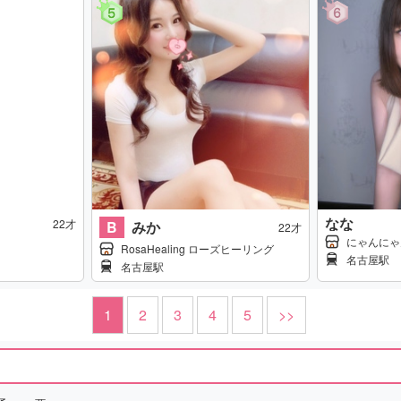
なな
22才
B
みか
22才
にゃんにゃ
RosaHealing ローズヒーリング
名古屋駅
名古屋駅
1
2
3
4
5
>>