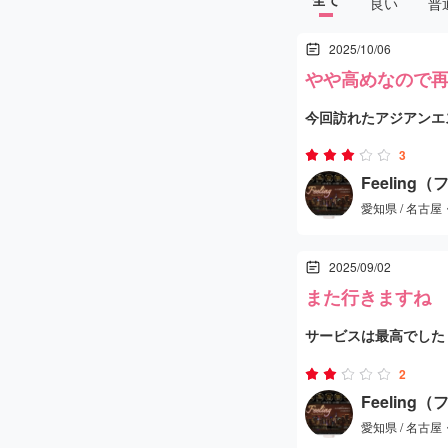
良い
普
2025/10/06
やや高めなので
今回訪れたアジアンエ
リラックスできる空間
3
Feeling
愛知県 / 名古
コースは50分で料金は
分、内容はしっかりし
2025/09/02
れました。
また行きますね
担当してくれたセラピ
サービスは最高でした
スリム、そして長身の
可愛かったのでまた行
感があり、笑顔も素敵
2
Feeling
マッサージは力加減が
愛知県 / 名古
しても十分通用するレ