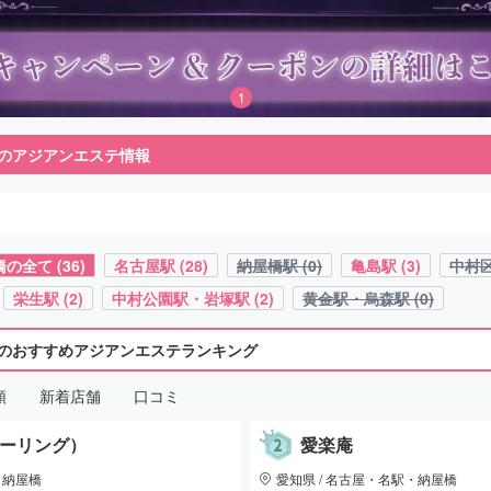
1
のアジアンエステ情報
全て (36)
名古屋駅 (28)
納屋橋駅 (0)
亀島駅 (3)
中村区
栄生駅 (2)
中村公園駅・岩塚駅 (2)
黄金駅・烏森駅 (0)
のおすすめアジアンエステランキング
順
新着店舗
口コミ
フィーリング）
愛楽庵
・納屋橋
愛知県 / 名古屋・名駅・納屋橋