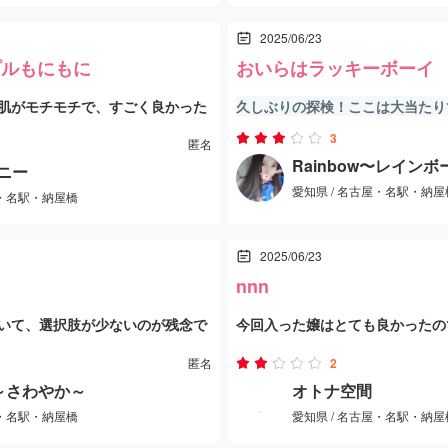
2025/06/23
感じました。他のお客さんの様子
プルもにもに
おいらはラッキーボーイ
面目に施術を受けている方が多い
肌がモチモチで、すごく良かった
久しぶりの探検！ここは大当たり
お姉さん方に比べるともう少し改善
3
匿名
る雰囲気ではありませんが、セラ
Rainbow〜レインボ
た。でも、全体的には楽しい時間
ェニー
けば、少し特別な対応をしてもら
愛知県 / 名古屋・名駅・納屋
屋・名駅・納屋橋
回はさらに上達していることを期
しれません。
エステの中でも接客や施術の質が
2025/06/23
気を楽しみたい人にはおすすめで
nnn
いて、選択肢が少ないのが残念で
今回入った嬢はとても良かったの
足感を得られる、上品で安心でき
した。スタッフの対応も感じが良
匿名
2
でした。
クスできましたが、他の部分には
a～さわやか～
オトナ空間
屋・名駅・納屋橋
愛知県 / 名古屋・名駅・納屋
た。全体的には期待していたほど