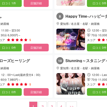
口コミ 1件
店舗詳細
口コミ 0件
ん
Happy Time~ハッピ
8
・納屋橋
愛知県 / 名古屋・名駅・納屋橋
11:00～翌3:00
12:00～翌3
30分 6,000円～
70分 10,0
コア
5
スコア
口コミ 0件
店舗詳細
口コミ 0件
ng ローズヒーリング
Stunning～スタニング
10
・納屋橋
愛知県 / 名古屋・名駅・納屋橋
12：00〜Last(最終受付4：00)
12:00～Las
60分 7,980円～
70分 11,0
コア
5
スコア
口コミ 0件
店舗詳細
口コミ 0件
1
2
3
4
>>