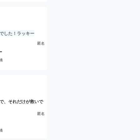
でした！ラッキー
匿名
ー
橋
で、それだけが救いで
く、施術自体もリラッ
匿名
少し不満が残りまし
橋
ではなく、次回は別の