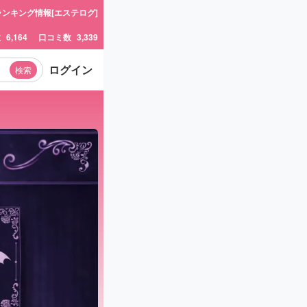
ランキング情報[エステログ]
数
6,164
口コミ数
3,339
ログイン
検索