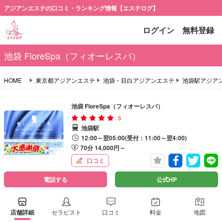
アジアンエステの口コミ・ランキング情報【エステログ】
ログイン
無料登録
池袋 FioreSpa（フィオーレスパ）
HOME
東京都アジアンエステ
池袋・目白アジアンエステ
池袋駅アジア
池袋 FioreSpa（フィオーレスパ）
5
池袋駅
12:00～翌05:00(受付：11:00～翌4:00)
70分 14,000円～
口コミ
電話する
公式HP
店舗詳細
セラピスト
口コミ
料金
地図