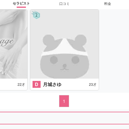
セラピスト
口コミ
料金
D
月城さゆ
22才
23才
1