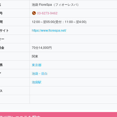
名
池袋 FioreSpa（フィオーレスパ）
号
03-6273-9462
間
12:00～翌05:00(受付：11:00～翌4:00)
サイト
https://www.fiorespa.net/
ター
料金
70分14,000円
関東
県
東京都
ア
池袋・目白
池袋駅
ス