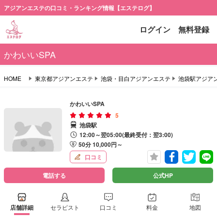
アジアンエステの口コミ・ランキング情報【エステログ】
ログイン
無料登録
かわいいSPA
HOME
東京都アジアンエステ
池袋・目白アジアンエステ
池袋駅アジア
かわいいSPA
5
池袋駅
12:00～翌05:00(最終受付：翌3:00)
50分 10,000円～
口コミ
電話する
公式HP
店舗詳細
セラピスト
口コミ
料金
地図