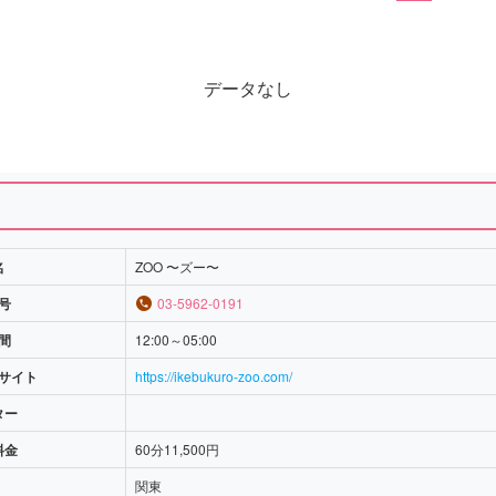
データなし
名
ZOO 〜ズー〜
号
03-5962-0191
間
12:00～05:00
サイト
https://ikebukuro-zoo.com/
ター
料金
60分11,500円
関東