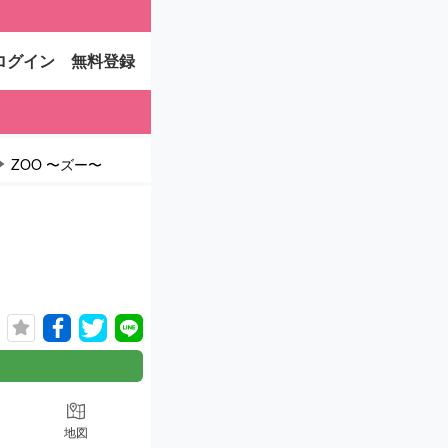
ログイン
無料登録
ZOO 〜ズー〜
地図