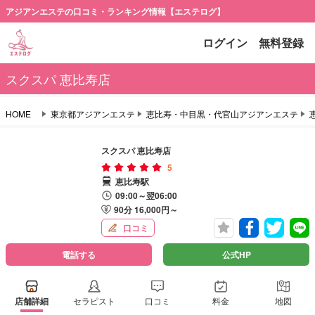
アジアンエステの口コミ・ランキング情報【エステログ】
ログイン
無料登録
スクスパ 恵比寿店
HOME
東京都アジアンエステ
恵比寿・中目黒・代官山アジアンエステ
スクスパ 恵比寿店
5
恵比寿駅
09:00～翌06:00
90分 16,000円～
口コミ
電話する
公式HP
店舗詳細
セラピスト
口コミ
料金
地図