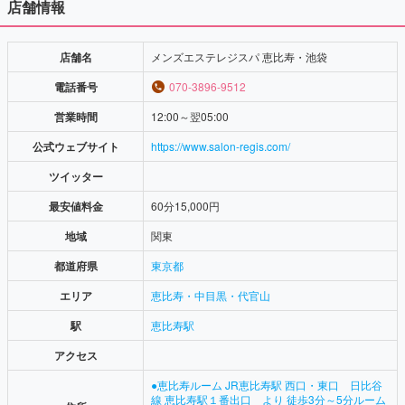
店舗情報
店舗名
メンズエステレジスパ 恵比寿・池袋
電話番号
070-3896-9512
営業時間
12:00～翌05:00
公式ウェブサイト
https://www.salon-regis.com/
ツイッター
最安値料金
60分15,000円
地域
関東
都道府県
東京都
エリア
恵比寿・中目黒・代官山
駅
恵比寿駅
アクセス
●恵比寿ルーム JR恵比寿駅 西口・東口 日比谷
線 恵比寿駅１番出口 より 徒歩3分～5分ルーム