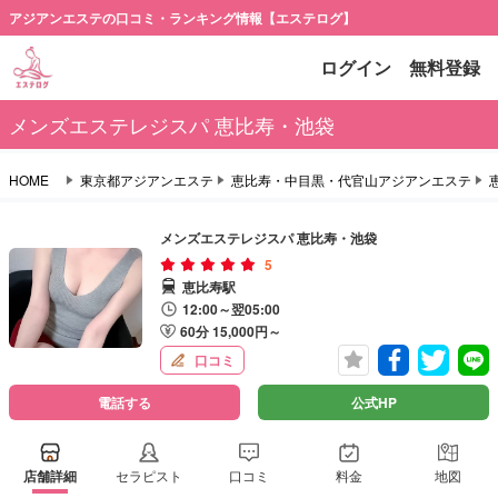
アジアンエステの口コミ・ランキング情報【エステログ】
ログイン
無料登録
メンズエステレジスパ 恵比寿・池袋
HOME
東京都アジアンエステ
恵比寿・中目黒・代官山アジアンエステ
メンズエステレジスパ 恵比寿・池袋
5
恵比寿駅
12:00～翌05:00
60分 15,000円～
口コミ
電話する
公式HP
店舗詳細
セラピスト
口コミ
料金
地図