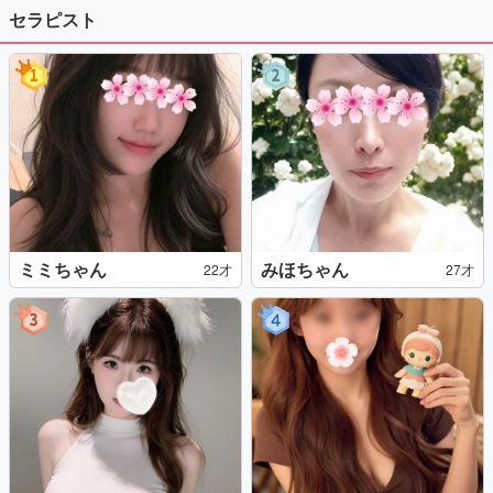
セラピスト
ミミちゃん
みほちゃん
22才
27才