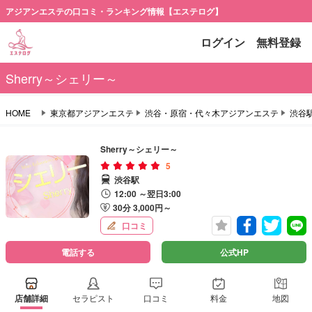
アジアンエステの口コミ・ランキング情報【エステログ】
ログイン
無料登録
Sherry～シェリー～
HOME
東京都アジアンエステ
渋谷・原宿・代々木アジアンエステ
渋谷
Sherry～シェリー～
5
渋谷駅
12:00 ～翌日3:00
30分 3,000円～
口コミ
電話する
公式HP
店舗詳細
セラピスト
口コミ
料金
地図