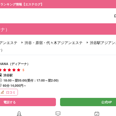
・ランキング情報【エステログ】
ーナ）
アンエステ
渋谷・原宿・代々木アジアンエステ
渋谷駅アジアン
ナ）
DIANA（ディアーナ）
5
渋谷駅
18:00～翌05:00(受付：17:00～翌2:00)
60分 14,000円～
口コミ
電話する
公式HP