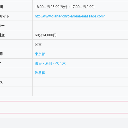
間
18:00～翌05:00(受付：17:00～翌2:00)
サイト
http://www.diana-tokyo-aroma-massage.com/
ター
料金
60分14,000円
関東
県
東京都
ア
渋谷・原宿・代々木
渋谷駅
ス