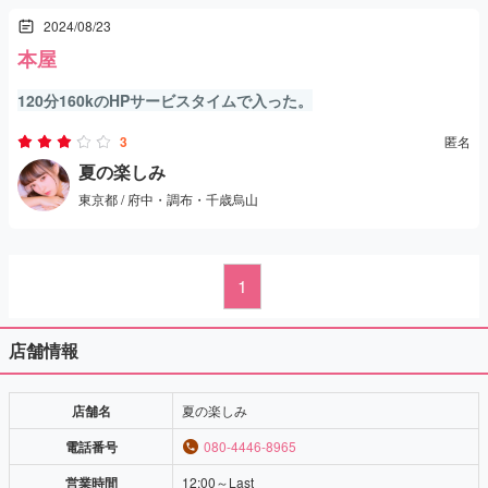
2024/08/23
本屋
120分160kのHPサービスタイムで入った。
やってくれた女の子はDカップ
3
匿名
マッサージもその他も気持ちよかった。
夏の楽しみ
東京都 / 府中・調布・千歳烏山
とても満足した。
また行きたいです
1
店舗情報
店舗名
夏の楽しみ
電話番号
080-4446-8965
営業時間
12:00～Last