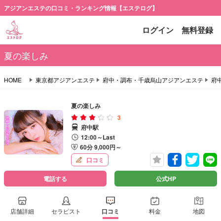
アジアンエステの口コミ・ランキング情報【エステログ】
ログイン
無料登録
夏の楽しみ
HOME
東京都アジアンエステ
府中・調布・千歳烏山アジアンエステ
府
夏の楽しみ
3
府中駅
12:00～Last
60分 9,000円～
口コミ
電話する
公式HP
店舗詳細
セラピスト
口コミ
料金
地図