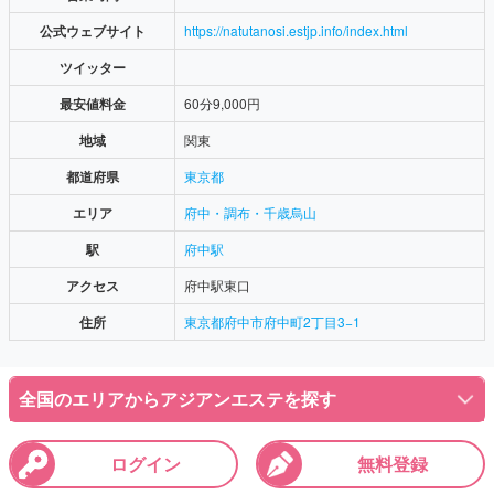
公式ウェブサイト
https://natutanosi.estjp.info/index.html
ツイッター
最安値料金
60分9,000円
地域
関東
都道府県
東京都
エリア
府中・調布・千歳烏山
駅
府中駅
アクセス
府中駅東口
住所
東京都府中市府中町2丁目3−1
全国のエリアからアジアンエステを探す
ログイン
無料登録