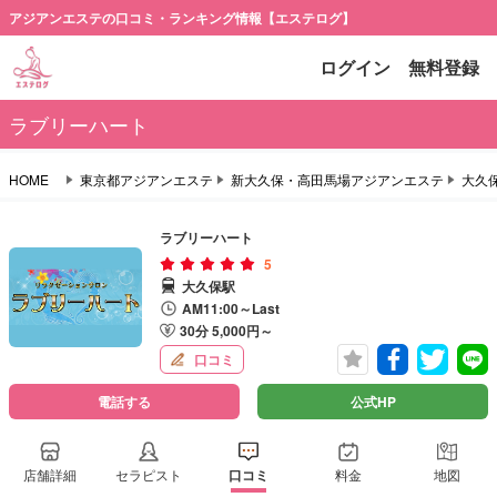
アジアンエステの口コミ・ランキング情報【エステログ】
ログイン
無料登録
ラブリーハート
HOME
東京都アジアンエステ
新大久保・高田馬場アジアンエステ
大久
ラブリーハート
5
大久保駅
AM11:00～Last
30分 5,000円～
口コミ
電話する
公式HP
店舗詳細
セラピスト
口コミ
料金
地図