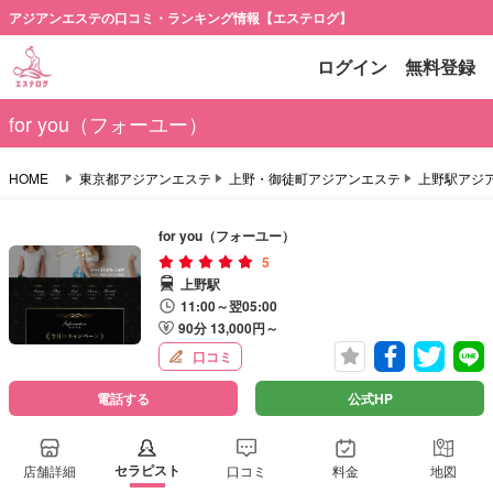
アジアンエステの口コミ・ランキング情報【エステログ】
ログイン
無料登録
for you（フォーユー）
HOME
東京都アジアンエステ
上野・御徒町アジアンエステ
上野駅アジ
for you（フォーユー）
5
上野駅
11:00～翌05:00
90分 13,000円～
口コミ
電話する
公式HP
セラピスト
店舗詳細
口コミ
料金
地図