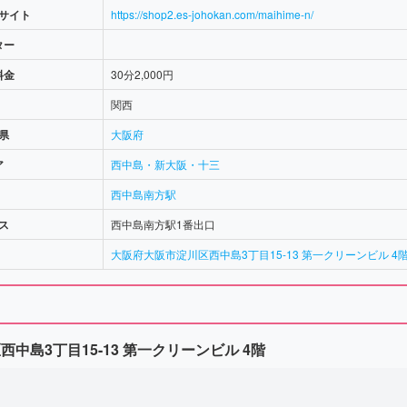
サイト
https://shop2.es-johokan.com/maihime-n/
ター
料金
30分2,000円
関西
県
大阪府
ア
西中島・新大阪・十三
西中島南方駅
ス
西中島南方駅1番出口
大阪府大阪市淀川区西中島3丁目15-13 第一クリーンビル 4
中島3丁目15-13 第一クリーンビル 4階