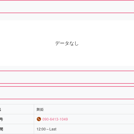
データなし
名
舞姫
号
090-6413-1049
間
12:00～Last