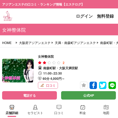
アジアンエステの口コミ・ランキング情報【エステログ】
ログイン
無料登録
女神整体院
HOME
大阪府アジアンエステ
天満・南森町アジアンエステ
南森町駅・
女神整体院
2
南森町駅・大阪天満宮駅
11:00~22:30
60分 4,000円～
口コミ
電話する
公式HP
店舗詳細
セラピスト
口コミ
料金
地図