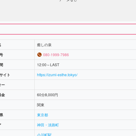
名
癒しの泉
号
080-1999-7986
間
12:00～LAST
サイト
https://izumi-esthe.tokyo/
ター
料金
60分8,000円
関東
県
東京都
ア
神田・淡路町
小川町駅