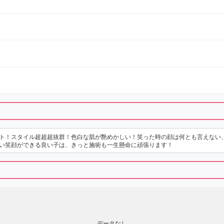
ト！スタイル超超超抜群！色白な肌が艶めかしい！笑った時の顔は何とも言えない
い笑顔ができる良い子は、きっと施術も一生懸命に頑張ります！
データなし