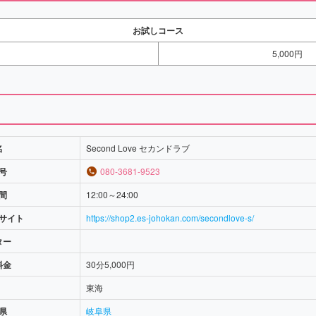
お試しコース
5,000円
名
Second Love セカンドラブ
号
080-3681-9523
間
12:00～24:00
サイト
https://shop2.es-johokan.com/secondlove-s/
ター
料金
30分5,000円
東海
県
岐阜県