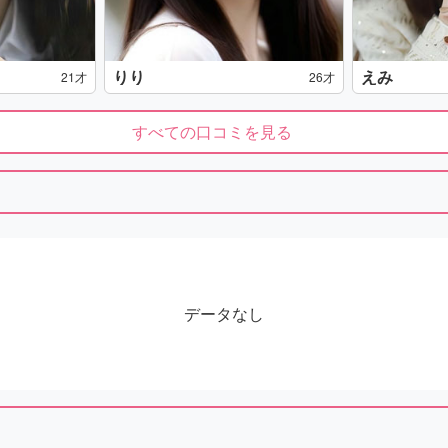
りり
えみ
21才
26才
すべての口コミを見る
データなし