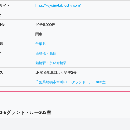
サイト
https://koyoinotuki.est-u.com/
ター
料金
40分5,000円
関東
県
千葉県
ア
西船橋・船橋
船橋駅・京成船橋駅
ス
JR船橋駅北口より徒歩2分
千葉県船橋市本町6-3-8グランド・ルー303室
3-8グランド・ルー303室