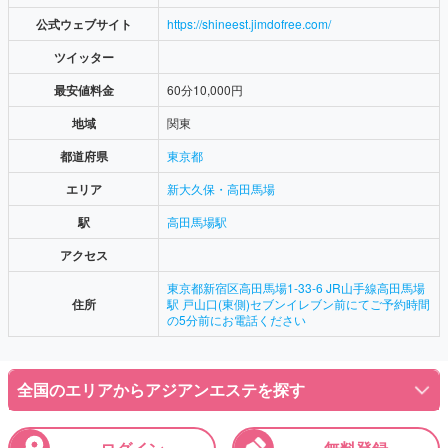
公式ウェブサイト
https://shineest.jimdofree.com/
ツイッター
最安値料金
60分10,000円
地域
関東
都道府県
東京都
エリア
新大久保・高田馬場
駅
高田馬場駅
アクセス
東京都新宿区高田馬場1-33-6 JR山手線高田馬場
住所
駅 戸山口(東側)セブンイレブン前にてご予約時間
の5分前にお電話ください
全国のエリアからアジアンエステを探す