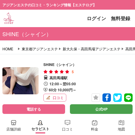
アジアンエステの口コミ・ランキング情報【エステログ】
ログイン
無料登録
SHINE（シャイン）
HOME
東京都アジアンエステ
新大久保・高田馬場アジアンエステ
高田
SHINE（シャイン）
5
高田馬場駅
12:00～翌05:00
60分 10,000円～
口コミ
電話する
公式HP
セラピスト
店舗詳細
口コミ
料金
地図