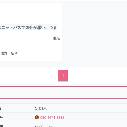
ユニットバスで気分が悪い。つま
ぎ…1マソフェラーリだってアホ
匿名
が微妙再訪なし確定。
山・佐野・足利
1
名
ひまわり
号
080-4674-8332
間
14:00～Last