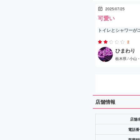
2025/07/25
可愛い
トイレとシャワーが
らないトークに筍は
2
か!2漱石で手をうつ
ひまわり
栃木県 / 小
店舗情報
店舗
電話番
営業時