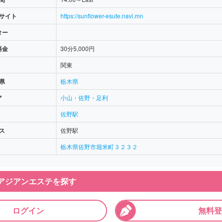
サイト
https://sunflower-esute.navi.mn
ター
料金
30分5,000円
関東
県
栃木県
ア
小山・佐野・足利
佐野駅
ス
佐野駅
栃木県佐野市堀米町３２３２
アジアンエステを探す
ログイン
無料登