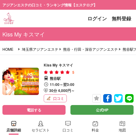
アジアンエステの口コミ・ランキング情報【エステログ】
ログイン
無料登録
Kiss My キスマイ
HOME
埼玉県アジアンエステ
熊谷・行田・深谷アジアンエステ
熊谷駅
Kiss My キスマイ
5
熊谷駅
11:00～翌3:00
30分 4,000円～
口コミ
電話する
公式HP
店舗詳細
セラピスト
口コミ
料金
地図