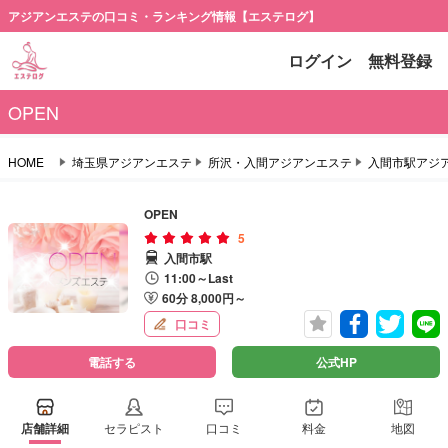
アジアンエステの口コミ・ランキング情報【エステログ】
ログイン
無料登録
OPEN
HOME
埼玉県アジアンエステ
所沢・入間アジアンエステ
入間市駅アジ
OPEN
5
入間市駅
11:00～Last
60分 8,000円～
口コミ
電話する
公式HP
店舗詳細
セラピスト
口コミ
料金
地図