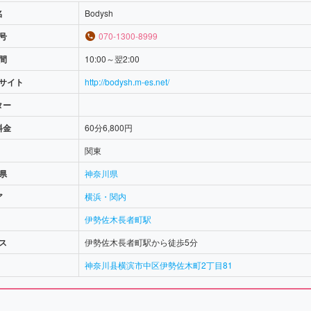
いと思います。
名
Bodysh
号
070-1300-8999
間
10:00～翌2:00
サイト
http://bodysh.m-es.net/
ター
料金
60分6,800円
関東
県
神奈川県
ア
横浜・関内
伊勢佐木長者町駅
ス
伊勢佐木長者町駅から徒歩5分
神奈川县横滨市中区伊勢佐木町2丁目81