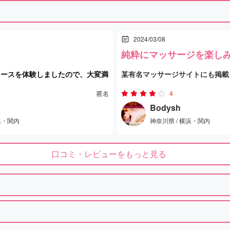
2024/03/08
。
純粋にマッサージを楽し
コースを体験しましたので、大変満
某有名マッサージサイトにも掲載
ます。
にあるアジアンエステは、純粋に
匿名
4
の力加減についても、スタッフの
たい方にぴったりの場所ですね。
Bodysh
浜・関内
神奈川県 / 横浜・関内
確認してくださり、その配慮がと
たっぷりとした時間のコースを選
足できました。
口コミ・レビューをもっと見る
りとした感覚を得ることができま
施術中、力の加減についても何度
ださり、その配慮が非常に良かっ
い体験をぜひまた味わいたいと思
施術後は本当に心身ともにすっき
ました。この清々しい感じがたま