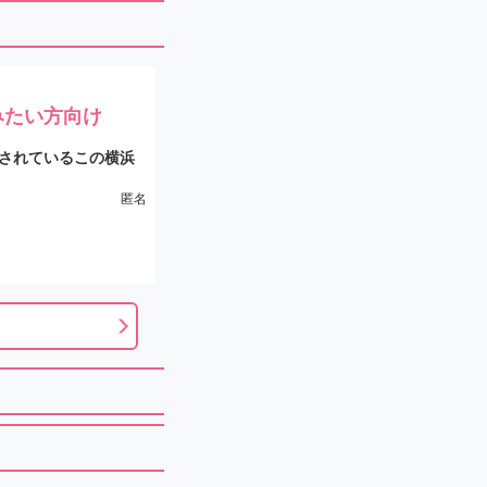
みたい方向け
されているこの横浜
マッサージを楽しみ
匿名
んだので、大いに満
か丁寧に確認してく
たです。
りとした感覚になり
らなく、また訪れた