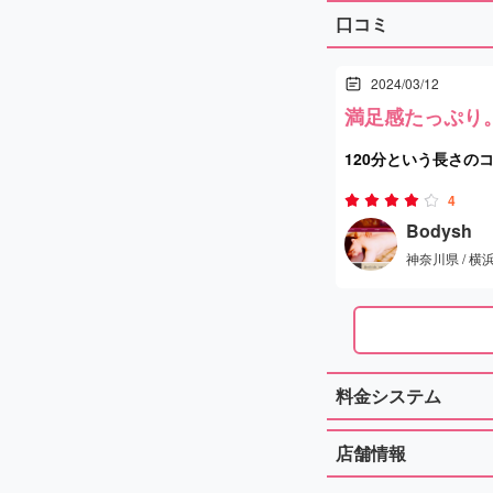
口コミ
2024/03/12
満足感たっぷり
120分という長さの
足感に満ち溢れてい
4
マッサージを施す際
Bodysh
神奈川県 / 横
方が何度も細やかに
ても良かったです。
本当に心からすっき
した。
料金システム
このような素晴らし
います。
店舗情報