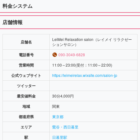
で、心地よいリラクゼーションを楽しむことができました。
料金システム
【お店の混雑状況】
店舗情報
平日の昼間に訪れましたが、30分おきくらいの頻度で他のお客様
が来店しており、予約の電話も何度か鳴っていました。人気店で
LeiMei Relaxation salon（レイメイ リラクゼー
店舗名
ションサロン）
あることが伺えます。そのため、確実に利用したい場合は、事前
電話番号
090-3049-6828
に予約をしておくことをお勧めします。
【総評】
駅からのアクセスが良く、リニューアル後の綺麗な店内で、快適
営業時間
11:00～23:00(受付：11:00～22:00)
に施術を受けることができました。施術内容も満足度が高く、価
公式ウェブサイト
https://leimeirelax.wixsite.com/salon-jp
格に見合ったサービスだと感じました。ただし、混雑する時間帯
ツイッター
には予約をしてから訪れるのが安心です。再訪の価値があるお店
最安値料金
30分4,000円
だと思いますので、次回もぜひ利用したいと思います。
地域
関東
都道府県
東京都
エリア
鶯谷・西日暮里
駅
日暮里駅