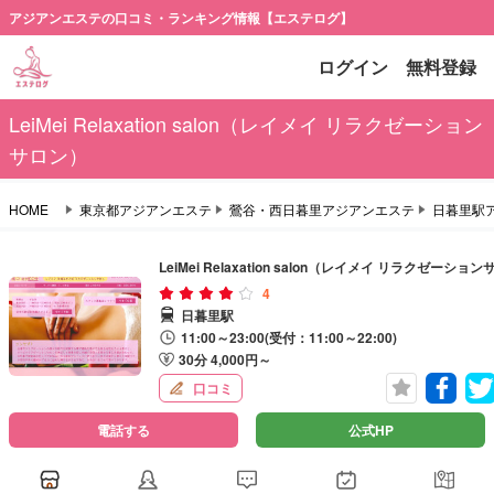
アジアンエステの口コミ・ランキング情報【エステログ】
ログイン
無料登録
LeiMei Relaxation salon（レイメイ リラクゼーション
サロン）
HOME
東京都アジアンエステ
鶯谷・西日暮里アジアンエステ
日暮里駅
LeiMei Relaxation salon（レイメイ リラクゼーショ
4
日暮里駅
11:00～23:00(受付：11:00～22:00)
30分 4,000円～
口コミ
電話する
公式HP