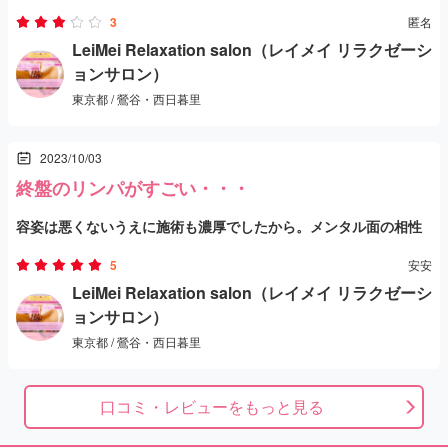
アクセスは非常に便利です。駅近ということもあり、迷うことな
3
匿名
くスムーズに到着することができました。
LeiMei Relaxation salon（レイメイ リラクゼーシ
ョンサロン）
東京都 / 鶯谷・西日暮里
【店舗の雰囲気】
リニューアルオープンしたばかりとのことで、店内は非常に綺麗
2023/10/03
で清潔感がありました。施術室は、よくある薄い壁で仕切られて
終盤のリンパがすごい・・・
おり、入り口部分はカーテンで区切られていました。完全な個室
容姿は悪くないうえに施術も濃厚でしたから。メンタル面の相性
ではありませんが、施術を受ける際に大きな不便を感じることは
【施術コースと料金】
はイマイチとか偉そうにほざきつつ、終盤のリンパではﾊｱﾊｱ悶え
5
安安
ありませんでした。部屋に設置されているマットレスは硬めのタ
今回は「ノックユーンコース」を選択しました。90分のコース
ちゃいました(汗)
LeiMei Relaxation salon（レイメイ リラクゼーシ
イプで、体の支えがしっかりしている印象です。
で、割引を適用してもらい12,000円で利用しました。この価格帯
ョンサロン）
で受けられる内容としては十分に満足できるものでした。シャワ
東京都 / 鶯谷・西日暮里
ーは施術の前後にあり、体を清潔にしてからリラックスして施術
【施術内容】
を受けられるのが良かったです。
施術は、指圧というよりもリンパマッサージを重視した内容で、
口コミ・レビューをもっと見る
疲れた体をじっくりとほぐしてくれるものでした。力加減も適切