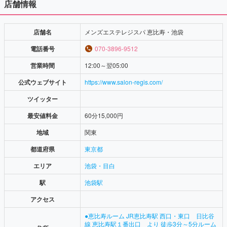
店舗情報
店舗名
メンズエステレジスパ 恵比寿・池袋
電話番号
070-3896-9512
営業時間
12:00～翌05:00
公式ウェブサイト
https://www.salon-regis.com/
ツイッター
最安値料金
60分15,000円
地域
関東
都道府県
東京都
エリア
池袋・目白
駅
池袋駅
アクセス
●恵比寿ルーム JR恵比寿駅 西口・東口 日比谷
線 恵比寿駅１番出口 より 徒歩3分～5分ルーム