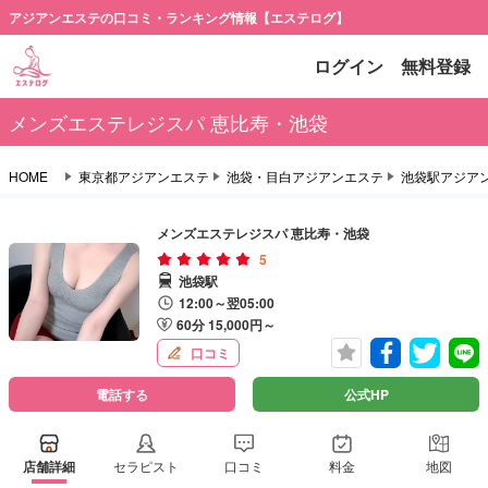
アジアンエステの口コミ・ランキング情報【エステログ】
ログイン
無料登録
メンズエステレジスパ 恵比寿・池袋
HOME
東京都アジアンエステ
池袋・目白アジアンエステ
池袋駅アジア
メンズエステレジスパ 恵比寿・池袋
5
池袋駅
12:00～翌05:00
60分 15,000円～
口コミ
電話する
公式HP
店舗詳細
セラピスト
口コミ
料金
地図