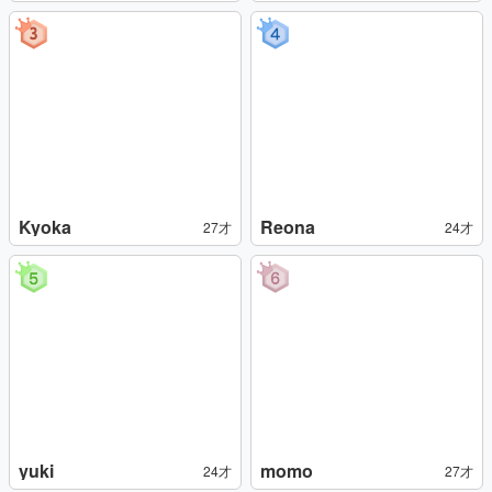
Kyoka
Reona
27才
24才
yuki
momo
24才
27才