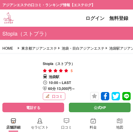
アジアンエステの口コミ・ランキング情報【エステログ】
ログイン
無料登録
Stopla（ストプラ）
HOME
東京都アジアンエステ
池袋・目白アジアンエステ
池袋駅アジア
Stopla（ストプラ）
5
池袋駅
10:00～LAST
60分 13,000円～
口コミ
電話する
公式HP
店舗詳細
セラピスト
口コミ
料金
地図