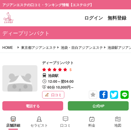
アジアンエステの口コミ・ランキング情報【エステログ】
ログイン
無料登録
ディープリンパクト
HOME
東京都アジアンエステ
池袋・目白アジアンエステ
池袋駅アジア
ディープリンパクト
5
池袋駅
12:00～翌04:00
60分 10,000円～
口コミ
電話する
公式HP
店舗詳細
セラピスト
口コミ
料金
地図