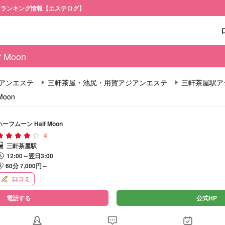
・ランキング情報【エステログ】
 Moon
アンエステ
三軒茶屋・池尻・用賀アジアンエステ
三軒茶屋駅ア
Moon
ハーフムーン Half Moon
4
三軒茶屋駅
12:00～翌日3:00
60分 7,000円～
口コミ
電話する
公式HP