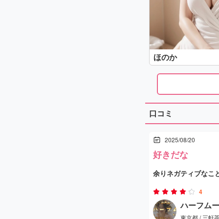
ほのか
口コミ
2025/08/20
好きだな
余りネガティブなこ
かったわ
4
ハーフムーン 
東京都 / 三