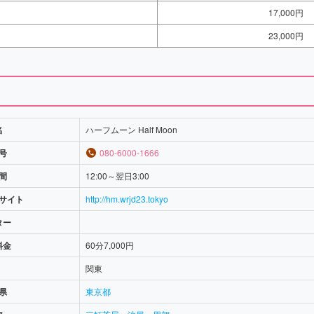
17,000円
23,000円
名
ハーフムーン Half Moon
号
080-6000-1666
間
12:00～翌日3:00
サイト
http://hm.wrjd23.tokyo
ター
料金
60分7,000円
関東
県
東京都