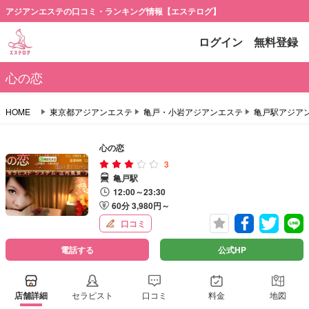
アジアンエステの口コミ・ランキング情報【エステログ】
ログイン
無料登録
心の恋
HOME
東京都アジアンエステ
亀戸・小岩アジアンエステ
亀戸駅アジア
心の恋
3
亀戸駅
12:00～23:30
60分 3,980円～
口コミ
電話する
公式HP
店舗詳細
セラピスト
口コミ
料金
地図