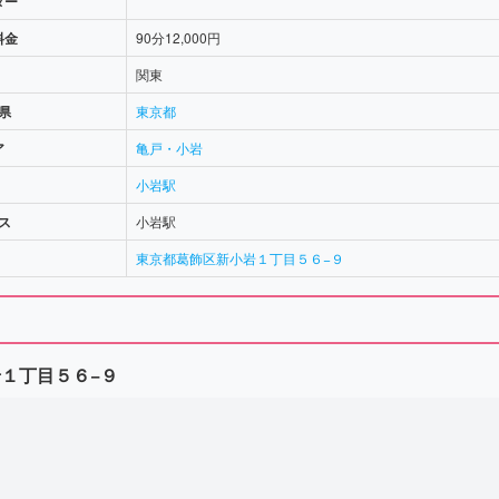
ター
料金
90分12,000円
関東
県
東京都
ア
亀戸・小岩
小岩駅
ス
小岩駅
東京都葛飾区新小岩１丁目５６−９
１丁目５６−９