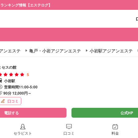
・ランキング情報【エステログ】
アンエステ
亀戸・小岩アジアンエステ
小岩駅アジアンエステ
ミセスの館
5
小岩駅
営業時間11:00-5:00
90分 12,000円～
口コミ
電話する
公式HP
セラピスト
口コミ
料金