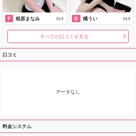
F
相原まなみ
D
橘うい
22才
24才
すべての口コミを見る
口コミ
データなし
料金システム