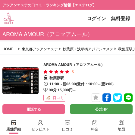
アジアンエステの口コミ・ランキング情報【エステログ】
ログイン
無料登録
AROMA AMOUR（アロマアムール）
HOME
東京都アジアンエステ
秋葉原・浅草橋アジアンエステ
秋葉原駅
AROMA AMOUR（アロマアムール）
5
秋葉原駅
11:00～翌05:00(受付：10:00～翌3:00)
90分 15,000円～
口コミ
電話する
公式HP
店舗詳細
セラピスト
口コミ
料金
地図