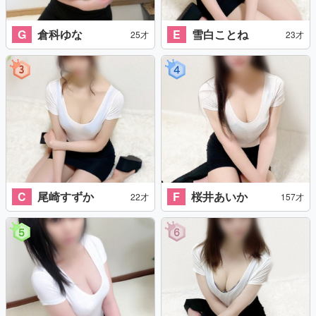
G
倉科ゆな
E
雪白ことね
25才
23才
C
尾崎すずか
F
桜井あいか
22才
157才