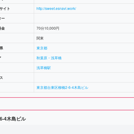
サイト
http://sweet.esnavi.work/
ター
料金
70分10,000円
関東
県
東京都
ア
秋葉原・浅草橋
浅草橋駅
ス
東京都台東区柳橋2-6-4木島ビル
6-4木島ビル