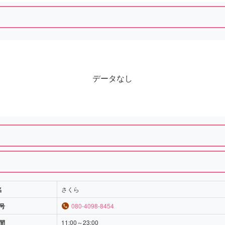
データなし
名
さくら
号
080-4098-8454
間
11:00～23:00