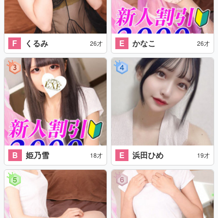
F
くるみ
E
かなこ
26才
26才
B
姫乃雪
E
浜田ひめ
18才
19才