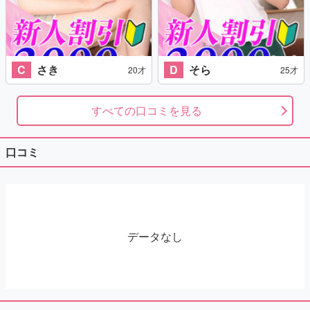
C
さき
D
そら
20才
25才
すべての口コミを見る
口コミ
データなし