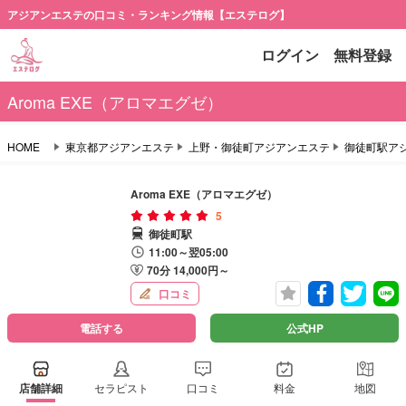
アジアンエステの口コミ・ランキング情報【エステログ】
ログイン
無料登録
Aroma EXE（アロマエグゼ）
HOME
東京都アジアンエステ
上野・御徒町アジアンエステ
御徒町駅ア
Aroma EXE（アロマエグゼ）
5
御徒町駅
11:00～翌05:00
70分 14,000円～
口コミ
電話する
公式HP
店舗詳細
セラピスト
口コミ
料金
地図